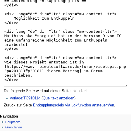
Die folgende Seite wird auf dieser Seite inkludiert:
Vorlage:TC91011g
(
Quelltext anzeigen
)
Zurück zur Seite
Entkupplungsgleis via Lokfunktion ansteuern/en
.
N
Seitenaktionen
Meine Werkzeuge
Navigation
Seite
Hauptseite
a
Deutsch
Diskussion
Grundlagen
Anmelden
v