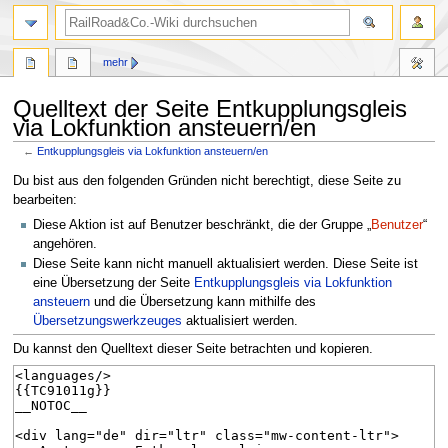
Suche
mehr
Quelltext der Seite Entkupplungsgleis
via Lokfunktion ansteuern/en
←
Entkupplungsgleis via Lokfunktion ansteuern/en
Zur
Zur
Du bist aus den folgenden Gründen nicht berechtigt, diese Seite zu
Navigation
Suche
bearbeiten:
springen
springen
Diese Aktion ist auf Benutzer beschränkt, die der Gruppe „
Benutzer
“
angehören.
Diese Seite kann nicht manuell aktualisiert werden. Diese Seite ist
eine Übersetzung der Seite
Entkupplungsgleis via Lokfunktion
ansteuern
und die Übersetzung kann mithilfe des
Übersetzungswerkzeuges
aktualisiert werden.
Du kannst den Quelltext dieser Seite betrachten und kopieren.