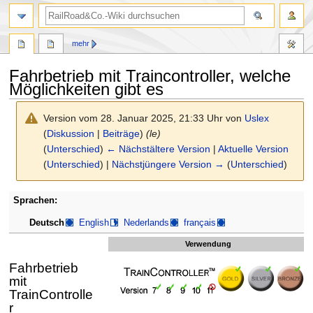
Suche
mehr
Fahrbetrieb mit Traincontroller, welche
Möglichkeiten gibt es
Version vom 28. Januar 2025, 21:33 Uhr von
Uslex
(
Diskussion
|
Beiträge
)
(le)
(
Unterschied
)
← Nächstältere Version
|
Aktuelle Version
(
Unterschied
) |
Nächstjüngere Version →
(
Unterschied
)
Zur
Zur
Sprachen:
Navigation
Suche
Deutsch
English
Nederlands
français
springen
springen
Verwendung
Fahrbetrieb
mit
TrainControlle
r