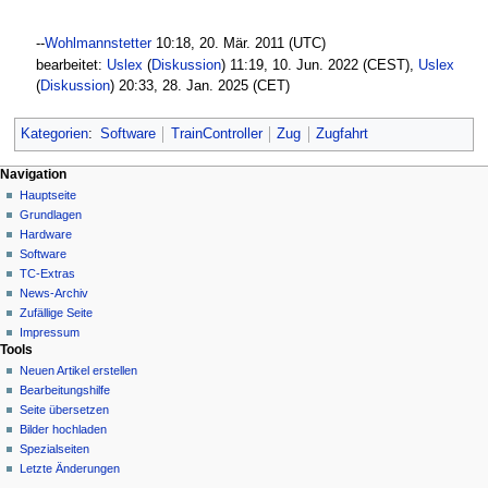
--
Wohlmannstetter
10:18, 20. Mär. 2011 (UTC)
bearbeitet:
Uslex
(
Diskussion
) 11:19, 10. Jun. 2022 (CEST),
Uslex
(
Diskussion
) 20:33, 28. Jan. 2025 (CET)
Kategorien
:
Software
TrainController
Zug
Zugfahrt
N
Seitenaktionen
Meine Werkzeuge
Navigation
Seite
Hauptseite
a
Deutsch
Diskussion
Grundlagen
Anmelden
v
Lesen
Hardware
i
Quelltext
Software
g
anzeigen
TC-Extras
Versionsgeschichte
a
News-Archiv
Zufällige Seite
t
Impressum
i
Tools
o
Neuen Artikel erstellen
n
Bearbeitungshilfe
Seite übersetzen
s
Bilder hochladen
m
Spezialseiten
e
Letzte Änderungen
Werkzeuge