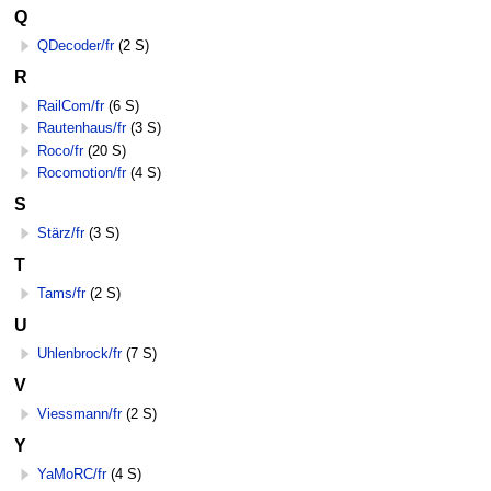
Q
QDecoder/fr
(2 S)
R
RailCom/fr
(6 S)
Rautenhaus/fr
(3 S)
Roco/fr
(20 S)
Rocomotion/fr
(4 S)
S
Stärz/fr
(3 S)
T
Tams/fr
(2 S)
U
Uhlenbrock/fr
(7 S)
V
Viessmann/fr
(2 S)
Y
YaMoRC/fr
(4 S)