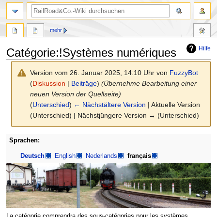
Suche
mehr
Hilfe
Catégorie:!Systèmes numériques
Version vom 26. Januar 2025, 14:10 Uhr von
FuzzyBot
(
Diskussion
|
Beiträge
)
(Übernehme Bearbeitung einer
neuen Version der Quellseite)
(
Unterschied
)
← Nächstältere Version
| Aktuelle Version
(Unterschied) | Nächstjüngere Version → (Unterschied)
Zur
Zur
Sprachen:
Navigation
Suche
Deutsch
English
Nederlands
français
springen
springen
La catégorie comprendra des sous-catégories pour les systèmes