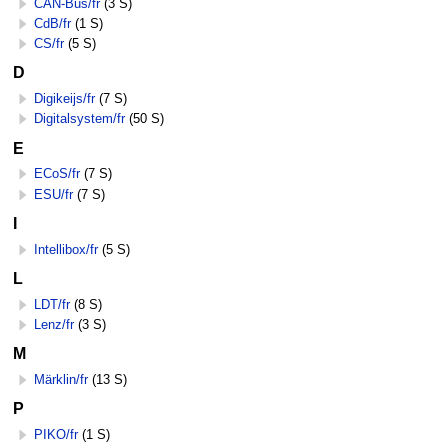
CAN-Bus/fr
(3 S)
CdB/fr
(1 S)
CS/fr
(5 S)
D
Digikeijs/fr
(7 S)
Digitalsystem/fr
(50 S)
E
ECoS/fr
(7 S)
ESU/fr
(7 S)
I
Intellibox/fr
(5 S)
L
LDT/fr
(8 S)
Lenz/fr
(3 S)
M
Märklin/fr
(13 S)
P
PIKO/fr
(1 S)