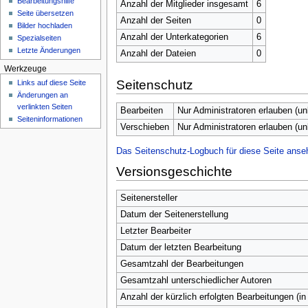
Bearbeitungshilfe
n
Anzahl der Mitglieder insgesamt
6
Seite übersetzen
ü
Anzahl der Seiten
0
Bilder hochladen
Anzahl der Unterkategorien
6
Spezialseiten
Letzte Änderungen
Anzahl der Dateien
0
Werkzeuge
Seitenschutz
Links auf diese Seite
Änderungen an
verlinkten Seiten
Bearbeiten
Nur Administratoren erlauben (u
Seiten­­informationen
Verschieben
Nur Administratoren erlauben (u
Das Seitenschutz-Logbuch für diese Seite anse
Versionsgeschichte
Seitenersteller
Datum der Seitenerstellung
Letzter Bearbeiter
Datum der letzten Bearbeitung
Gesamtzahl der Bearbeitungen
Gesamtzahl unterschiedlicher Autoren
Anzahl der kürzlich erfolgten Bearbeitungen (in