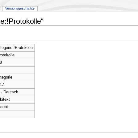
Versionsgeschichte
e:!Protokolle“
tegorie:!Protokolle
rotokolle
8
tegorie
17
 - Deutsch
kitext
laubt