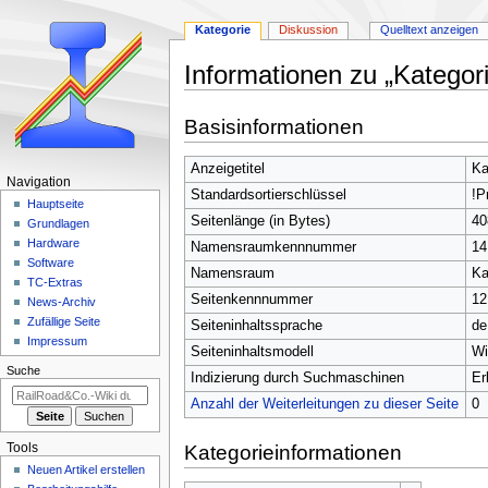
Kategorie
Diskussion
Quelltext anzeigen
Informationen zu „Kategori
Zur
Zur
Basisinformationen
Navigation
Suche
springen
springen
Anzeigetitel
Ka
N
Navigation
Standardsortierschlüssel
!P
a
Hauptseite
Seitenlänge (in Bytes)
40
Grundlagen
v
Hardware
Namensraumkennnummer
14
i
Software
Namensraum
Ka
g
TC-Extras
Seitenkennnummer
12
a
News-Archiv
Zufällige Seite
t
Seiteninhaltssprache
de
Impressum
i
Seiteninhaltsmodell
Wi
Suche
o
Indizierung durch Suchmaschinen
Er
n
Anzahl der Weiterleitungen zu dieser Seite
0
s
m
Tools
Kategorieinformationen
e
Neuen Artikel erstellen