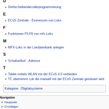
D
Drehscheibendecoderprogrammierung
E
ECoS Zentrale - Einmessen von Loks
F
Funktionen F5-F8 von mfx-Loks
M
MFX-Loks in der Lokdatenbank anlegen
S
Schaltartikel - Adresse
T
Tablet mittels WLAN mit der ECoS 4.0 verbinden
TC übernimmt Lok die manuell mit der ECoS Zentrale gesteuert wird
Kategorie
:
!Digitalsysteme
N
Seitenaktionen
Meine Werkzeuge
Navigation
Kategorie
Hauptseite
a
Deutsch
Diskussion
Grundlagen
Anmelden
v