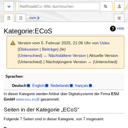
Suche
mehr
Hilfe
Kategorie
:
ECoS
Version vom 5. Februar 2025, 21:06 Uhr von
Uslex
(
Diskussion
|
Beiträge
)
(le)
(
Unterschied
)
← Nächstältere Version
| Aktuelle Version
(Unterschied) | Nächstjüngere Version → (Unterschied)
Zur
Zur
Sprachen:
Navigation
Suche
Deutsch
English
Nederlands
français
springen
springen
In dieser Kategorie werden Artikel über Digitalsysteme der Firma
ESU
GmbH
www.esu.eu
gesammelt.
Seiten in der Kategorie „ECoS“
Folgende 7 Seiten sind in dieser Kategorie, von 7 insgesamt.