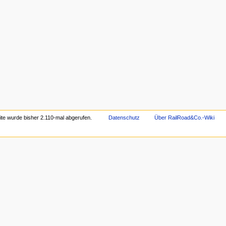
ite wurde bisher 2.110-mal abgerufen.
Datenschutz
Über RailRoad&Co.-Wiki