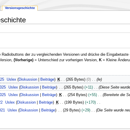
Versionsgeschichte
schichte
 Radiobuttons der zu vergleichenden Versionen und drücke die Eingabetaste 
Version,
(Vorherige)
= Unterschied zur vorherigen Version,
K
= Kleine Änderu
025
Uslex
Diskussion
Beiträge
K
265 Bytes
0
le
2025
Uslex
Diskussion
Beiträge
265 Bytes
+11
Diese Seite wurd
2025
Uslex
Diskussion
Beiträge
K
254 Bytes
+55
Bereitete die S
22
Uslex
Diskussion
Beiträge
K
199 Bytes
+170
021
Uslex
Diskussion
Beiträge
29 Bytes
+29
Die Seite wurde neu