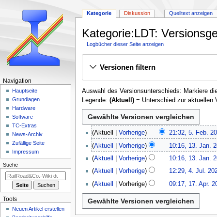
Kategorie
Diskussion
Quelltext anzeigen
Kategorie:LDT: Versionsge
Logbücher dieser Seite anzeigen
Zur
Zur
Versionen filtern
Navigation
Suche
springen
springen
N
Navigation
Auswahl des Versionsunterschieds: Markiere die
a
Hauptseite
Grundlagen
Legende:
(Aktuell)
= Unterschied zur aktuellen 
v
Hardware
i
Software
g
TC-Extras
5
Aktuell
Vorherige
21:32, 5. Feb. 2
a
News-Archiv
.
1
Zufällige Seite
t
Aktuell
Vorherige
10:16, 13. Jan. 
F
3
Impressum
i
e
Aktuell
Vorherige
10:16, 13. Jan. 
.
Suche
o
b
4
J
Aktuell
Vorherige
12:29, 4. Jul. 20
r
n
.
a
K
1
Aktuell
Vorherige
09:17, 17. Apr. 2
u
J
s
n
e
7
a
u
u
m
i
.
Tools
r
l
a
n
A
e
Neuen Artikel erstellen
2
i
r
e