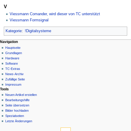
V
Viessmann Comander, wird dieser von TC unterstützt
Viessmann Formsignal
Kategorie
:
!Digitalsysteme
N
Seitenaktionen
Meine Werkzeuge
Navigation
Kategorie
Hauptseite
a
Deutsch
Diskussion
Grundlagen
Anmelden
v
Lesen
Hardware
i
Quelltext
Software
g
anzeigen
TC-Extras
Versionsgeschichte
a
News-Archiv
Zufällige Seite
t
Impressum
i
Tools
o
Neuen Artikel erstellen
n
Bearbeitungshilfe
Seite übersetzen
s
Bilder hochladen
m
Spezialseiten
e
Letzte Änderungen
n
Werkzeuge