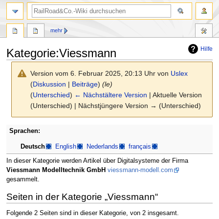
Suche
mehr
Hilfe
Kategorie
:
Viessmann
Version vom 6. Februar 2025, 20:13 Uhr von
Uslex
(
Diskussion
|
Beiträge
)
(le)
(
Unterschied
)
← Nächstältere Version
| Aktuelle Version
(Unterschied) | Nächstjüngere Version → (Unterschied)
Zur
Zur
Sprachen:
Navigation
Suche
Deutsch
English
Nederlands
français
springen
springen
In dieser Kategorie werden Artikel über Digitalsysteme der Firma
Viessmann Modelltechnik GmbH
viessmann-modell.com
gesammelt.
Seiten in der Kategorie „Viessmann“
Folgende 2 Seiten sind in dieser Kategorie, von 2 insgesamt.