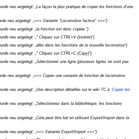
urde neu angelegt: „La façon la plus pratique de copier les fonctions d’une
urde neu angelegt: „=== Variante "Locomotive factice" ===“
urde neu angelegt: „la fonction est donc copiée.“
wurde neu angelegt: „* Cliquez sur CTRL+V (insérer)“
urde neu angelegt: „aller dans les fonctions de la nouvelle locomotive“
wurde neu angelegt: „* Cliquez sur CTRL+C (Copy)“
urde neu angelegt: „Sélectionner une ligne (plusieurs lignes ne sont pas
rde neu angelegt: „=== Copier une variante de fonction de locomotive
urde neu angelegt: „Une description détaillée sur le wiki TC à :
Copier les
urde neu angelegt: „Sélectionnez dans la bibliothèque, les fonctions
urde neu angelegt: „Cela peut être fait en utilisant Export/Import dans la
wurde neu angelegt: „=== Variante Export/Import ===“