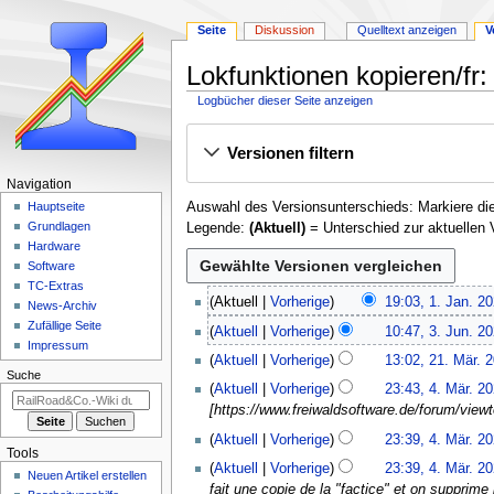
Seite
Diskussion
Quelltext anzeigen
V
Lokfunktionen kopieren/fr
Logbücher dieser Seite anzeigen
Zur
Zur
Versionen filtern
Navigation
Suche
springen
springen
N
Navigation
Auswahl des Versionsunterschieds: Markiere die
a
Hauptseite
Grundlagen
Legende:
(Aktuell)
= Unterschied zur aktuellen 
v
Hardware
i
Software
g
TC-Extras
1
Aktuell
Vorherige
19:03, 1. Jan. 2
a
News-Archiv
.
3
Zufällige Seite
t
Aktuell
Vorherige
10:47, 3. Jun. 2
J
.
Impressum
2
i
a
Aktuell
Vorherige
13:02, 21. Mär. 
J
1
Suche
o
n
K
4
u
Aktuell
Vorherige
23:43, 4. Mär. 2
.
u
e
n
.
n
[https://www.freiwaldsoftware.de/forum/vi
M
a
i
M
s
i
ä
Aktuell
Vorherige
23:39, 4. Mär. 2
r
n
ä
2
m
Tools
r
2
e
r
Aktuell
Vorherige
23:39, 4. Mär. 2
0
e
Neuen Artikel erstellen
z
0
B
z
fait une copie de la "factice" et on supprime 
2