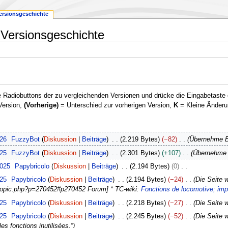
ersionsgeschichte
: Versionsgeschichte
 Radiobuttons der zu vergleichenden Versionen und drücke die Eingabetaste 
Version,
(Vorherige)
= Unterschied zur vorherigen Version,
K
= Kleine Änderu
026
FuzzyBot
Diskussion
Beiträge
2.219 Bytes
−82
Übernehme Be
025
FuzzyBot
Diskussion
Beiträge
2.301 Bytes
+107
Übernehme B
2025
Papybricolo
Diskussion
Beiträge
2.194 Bytes
0
025
Papybricolo
Diskussion
Beiträge
2.194 Bytes
−24
Die Seite 
ewtopic.php?p=270452#p270452 Forum] * TC-wiki:
Fonctions de locomotive; imp
025
Papybricolo
Diskussion
Beiträge
2.218 Bytes
−27
Die Seite 
025
Papybricolo
Diskussion
Beiträge
2.245 Bytes
−52
Die Seite 
les fonctions inutilisées.“