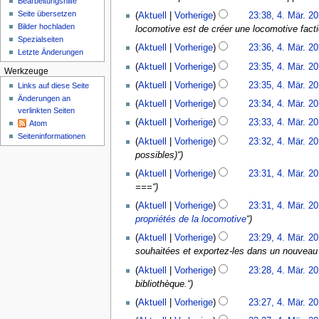
Bearbeitungshilfe
n
2
2
e
2
5
Seite übersetzen
Aktuell
Vorherige
23:38, 4. Mär. 2
0
ü
6
a
0
Bilder hochladen
locomotive est de créer une locomotive factic
2
r
2
Spezialseiten
5
Aktuell
Vorherige
23:36, 4. Mär. 2
b
5
Letzte Änderungen
e
Aktuell
Vorherige
23:35, 4. Mär. 2
Werkzeuge
i
Aktuell
Vorherige
23:35, 4. Mär. 2
Links auf diese Seite
t
Änderungen an
u
Aktuell
Vorherige
23:34, 4. Mär. 2
verlinkten Seiten
n
Aktuell
Vorherige
23:33, 4. Mär. 2
Atom
g
Seiten­­informationen
Aktuell
Vorherige
23:32, 4. Mär. 2
s
possibles)“
z
u
Aktuell
Vorherige
23:31, 4. Mär. 2
s
===“
a
Aktuell
Vorherige
23:31, 4. Mär. 2
m
propriétés de la locomotive
“
m
e
Aktuell
Vorherige
23:29, 4. Mär. 2
n
souhaitées et exportez-les dans un nouveau f
f
Aktuell
Vorherige
23:28, 4. Mär. 2
a
bibliothèque.“
s
Aktuell
Vorherige
23:27, 4. Mär. 2
s
u