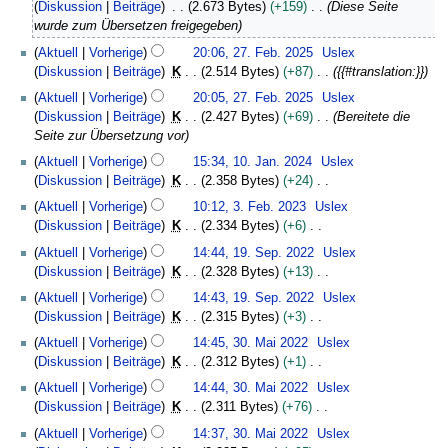
7
Diskussion
Beiträge
2.673 Bytes
+159
Diese Seite
e
.
wurde zum Übersetzen freigegeben
z
F
e
Aktuell
Vorherige
20:06, 27. Feb. 2025
Uslex
e
m
Diskussion
Beiträge
K
2.514 Bytes
+87
{{#translation:}}
b
b
r
Aktuell
Vorherige
20:05, 27. Feb. 2025
Uslex
e
u
Diskussion
Beiträge
K
2.427 Bytes
+69
Bereitete die
r
a
Seite zur Übersetzung vor
2
r
1
Aktuell
Vorherige
15:34, 10. Jan. 2024
Uslex
0
2
0
Diskussion
Beiträge
K
2.358 Bytes
+24
2
0
.
K
3
5
Aktuell
Vorherige
10:12, 3. Feb. 2023
Uslex
2
J
e
.
Diskussion
Beiträge
K
2.334 Bytes
+6
5
a
i
F
K
1
n
Aktuell
Vorherige
14:44, 19. Sep. 2022
Uslex
n
e
e
9
u
Diskussion
Beiträge
K
2.328 Bytes
+13
e
b
i
.
a
K
B
r
Aktuell
Vorherige
14:43, 19. Sep. 2022
Uslex
n
S
r
e
e
u
Diskussion
Beiträge
K
2.315 Bytes
+3
e
e
2
i
a
a
K
3
B
p
Aktuell
Vorherige
14:45, 30. Mai 2022
Uslex
0
n
r
r
e
0
e
t
Diskussion
Beiträge
K
2.312 Bytes
+1
2
e
b
2
i
.
a
e
K
4
B
Aktuell
Vorherige
14:44, 30. Mai 2022
Uslex
e
0
n
M
r
m
e
e
Diskussion
Beiträge
K
2.311 Bytes
+76
i
2
e
a
b
b
i
a
K
t
3
B
i
Aktuell
Vorherige
14:37, 30. Mai 2022
Uslex
e
e
n
r
e
u