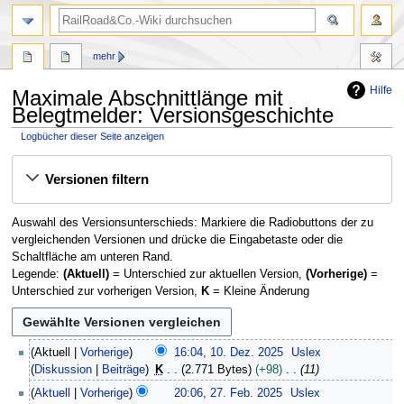
Suche
mehr
Hilfe
Maximale Abschnittlänge mit
Belegtmelder: Versionsgeschichte
Logbücher dieser Seite anzeigen
Zur
Zur
Versionen filtern
Navigation
Suche
springen
springen
Auswahl des Versionsunterschieds: Markiere die Radiobuttons der zu
vergleichenden Versionen und drücke die Eingabetaste oder die
Schaltfläche am unteren Rand.
Legende:
(Aktuell)
= Unterschied zur aktuellen Version,
(Vorherige)
=
Unterschied zur vorherigen Version,
K
= Kleine Änderung
1
Aktuell
Vorherige
16:04, 10. Dez. 2025
Uslex
0
Diskussion
Beiträge
K
2.771 Bytes
+98
11
.
2
Aktuell
Vorherige
20:06, 27. Feb. 2025
Uslex
D