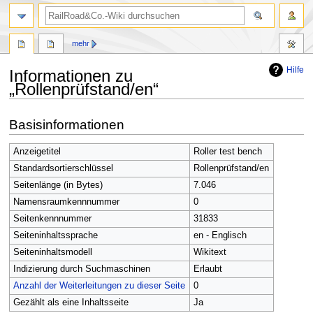
Suche
mehr
Hilfe
Informationen zu
„Rollenprüfstand/en“
Zur
Zur
Basisinformationen
Navigation
Suche
springen
springen
Anzeigetitel
Roller test bench
Standardsortierschlüssel
Rollenprüfstand/en
Seitenlänge (in Bytes)
7.046
Namensraumkennnummer
0
Seitenkennnummer
31833
Seiteninhaltssprache
en - Englisch
Seiteninhaltsmodell
Wikitext
Indizierung durch Suchmaschinen
Erlaubt
Anzahl der Weiterleitungen zu dieser Seite
0
Gezählt als eine Inhaltsseite
Ja