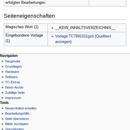
erfolgten Bearbeitungen
Seiteneigenschaften
Magisches Wort (1)
__KEIN_INHALTSVERZEICHNIS__
Eingebundene Vorlage
Vorlage:TC7891011gsb
(
Quelltext
(1)
anzeigen
)
N
Seitenaktionen
Meine Werkzeuge
Navigation
Seite
Hauptseite
a
Deutsch
Diskussion
Grundlagen
Anmelden
v
Lesen
Hardware
i
Quelltext
Software
g
anzeigen
TC-Extras
Versionsgeschichte
a
News-Archiv
Zufällige Seite
t
Impressum
i
Tools
o
Neuen Artikel erstellen
n
Bearbeitungshilfe
Seite übersetzen
s
Bilder hochladen
m
Spezialseiten