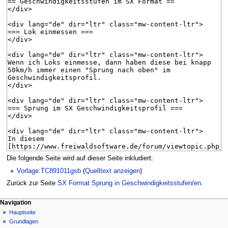
Die folgende Seite wird auf dieser Seite inkludiert:
Vorlage:TC891011gsb
(
Quelltext anzeigen
)
Zurück zur Seite
SX Format Sprung in Geschwindigkeitsstufen/en
.
N
Seitenaktionen
Meine Werkzeuge
Navigation
Seite
Hauptseite
a
Deutsch
Diskussion
Grundlagen
Anmelden
v