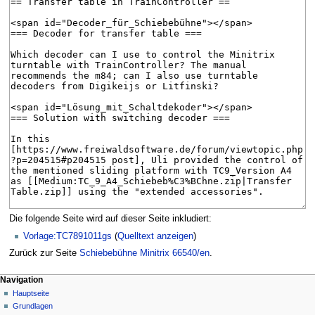
Die folgende Seite wird auf dieser Seite inkludiert:
Vorlage:TC7891011gs
(
Quelltext anzeigen
)
Zurück zur Seite
Schiebebühne Minitrix 66540/en
.
N
Seitenaktionen
Meine Werkzeuge
Navigation
Seite
Hauptseite
a
Deutsch
Diskussion
Grundlagen
Anmelden
v