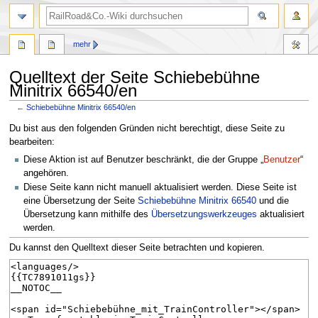
Suche
mehr
Quelltext der Seite Schiebebühne
Minitrix 66540/en
←
Schiebebühne Minitrix 66540/en
Zur
Zur
Du bist aus den folgenden Gründen nicht berechtigt, diese Seite zu
Navigation
Suche
bearbeiten:
springen
springen
Diese Aktion ist auf Benutzer beschränkt, die der Gruppe „
Benutzer
“
angehören.
Diese Seite kann nicht manuell aktualisiert werden. Diese Seite ist
eine Übersetzung der Seite
Schiebebühne Minitrix 66540
und die
Übersetzung kann mithilfe des
Übersetzungswerkzeuges
aktualisiert
werden.
Du kannst den Quelltext dieser Seite betrachten und kopieren.