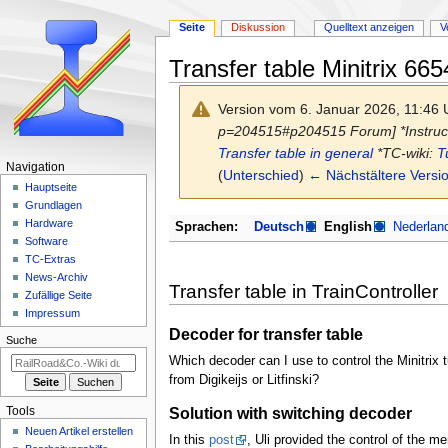
Seite
Diskussion
Quelltext anzeigen
V
Transfer table Minitrix 665
Version vom 6. Januar 2026, 11:46
p=204515#p204515 Forum] *Instruc
Transfer table in general
*TC-wiki:
T
N
Navigation
(
Unterschied
)
← Nächstältere Versi
a
Hauptseite
Grundlagen
v
Zur
Zur
Hardware
Sprachen:
Deutsch
English
Nederlan
i
Navigation
Suche
Software
g
springen
springen
TC-Extras
a
News-Archiv
Transfer table in TrainController
Zufällige Seite
t
Impressum
i
Decoder for transfer table
Suche
o
Which decoder can I use to control the Minitrix
n
from Digikeijs or Litfinski?
s
m
Solution with switching decoder
Tools
e
Neuen Artikel erstellen
In this
post
, Uli provided the control of the 