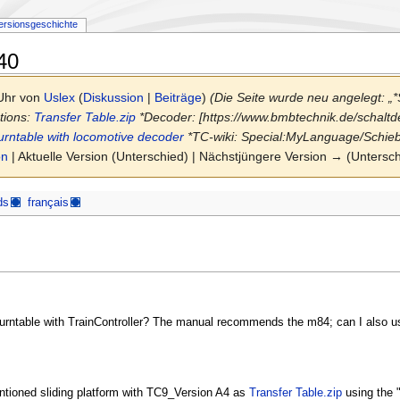
ersionsgeschichte
40
 Uhr von
Uslex
(
Diskussion
|
Beiträge
)
(Die Seite wurde neu angelegt: „*
tions:
Transfer Table.zip
*Decoder: [https://www.bmbtechnik.de/schalt
urntable with locomotive decoder
*TC-wiki: Special:MyLanguage/Schi
on
| Aktuelle Version (Unterschied) | Nächstjüngere Version → (Untersc
ds
français
 turntable with TrainController? The manual recommends the m84; can I also u
mentioned sliding platform with TC9_Version A4 as
Transfer Table.zip
using the 