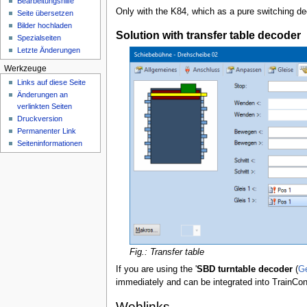
Bearbeitungshilfe
n
Only with the K84, which as a pure switching dec
Seite übersetzen
ü
Bilder hochladen
Solution with transfer table decoder
Spezialseiten
Letzte Änderungen
Werkzeuge
Links auf diese Seite
Änderungen an
verlinkten Seiten
Druckversion
Permanenter Link
Seiten­­informationen
Fig.: Transfer table
If you are using the '
SBD turntable decoder
(
Ge
immediately and can be integrated into TrainCont
Weblinks