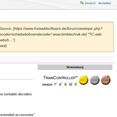
Deutsch
Anmelden
Source: [https://www.freiwaldsoftware.de/forum/viewtopic.php?
decoder/schiebebühnendecoder/ www.bmbtechnik.de] *TC-wiki:
ebebüh…“)
hied)
Verwendung
se turntable decoders
"extended accessories".