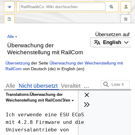
Suche
Übersetzen auf
Zur
Zur
Alle
Navigation
Suche
English
Überwachung der
springen
springen
Weichenstellung mit RailCom
Übersetzung
der Seite
Überwachung der Weichenstellung mit
RailCom
von
Deutsch
(de) in
English
(en)
Alle
Nicht übersetzt
Veraltet
…
Translations:Überwachung der
Weichenstellung mit RailCom/3/en
Ich verwende eine ESU ECoS 
mit 4.2.8 Firmware und die 
Universalantriebe von 