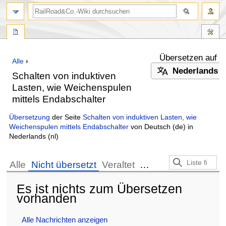
Suche
Übersetzen auf
Zur
Zur
Alle
Navigation
Suche
Nederlands
Schalten von induktiven
springen
springen
Lasten, wie Weichenspulen
mittels Endabschalter
Übersetzung
der Seite
Schalten von induktiven Lasten, wie
Weichenspulen mittels Endabschalter
von
Deutsch
(de) in
Nederlands
(nl)
Alle
Nicht übersetzt
Veraltet
…
Es ist nichts zum Übersetzen
vorhanden
Alle Nachrichten anzeigen