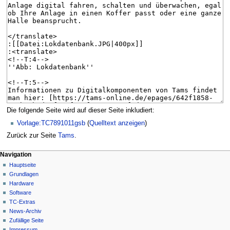
Die folgende Seite wird auf dieser Seite inkludiert:
Vorlage:TC7891011gsb
(
Quelltext anzeigen
)
Zurück zur Seite
Tams
.
N
Seitenaktionen
Meine Werkzeuge
Navigation
Seite
Hauptseite
a
Deutsch
Diskussion
Grundlagen
Anmelden
v
Lesen
Hardware
i
Quelltext
Software
g
anzeigen
TC-Extras
Versionsgeschichte
a
News-Archiv
Zufällige Seite
t
Impressum