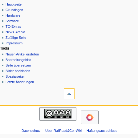
Spezialseite
Hauptseite
a
Deutsch
Grundlagen
Anmelden
v
Hardware
i
Software
g
TC-Extras
a
News-Archiv
Zufällige Seite
t
Impressum
i
Tools
o
Neuen Artikel erstellen
n
Bearbeitungshilfe
Seite übersetzen
s
Bilder hochladen
m
Spezialseiten
e
Letzte Änderungen
n
Werkzeuge
Druckversion
ü
Navigation
Hauptseite
Grundlagen
Hardware
Software
Datenschutz
Über RailRoad&Co.-Wiki
Haftungsausschluss
TC-