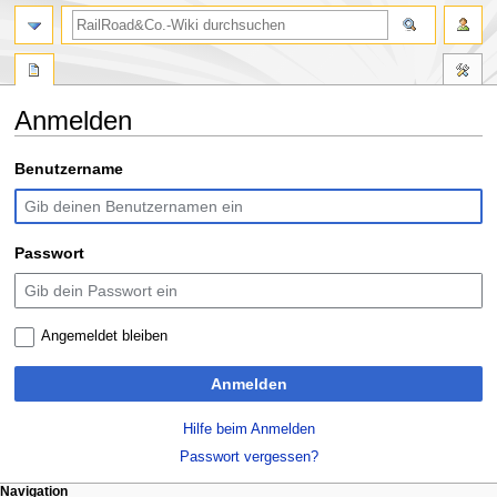
Suche
Anmelden
Zur
Zur
Benutzername
Navigation
Suche
springen
springen
Passwort
Angemeldet bleiben
Anmelden
Hilfe beim Anmelden
Passwort vergessen?
N
Seitenaktionen
Meine Werkzeuge
Navigation