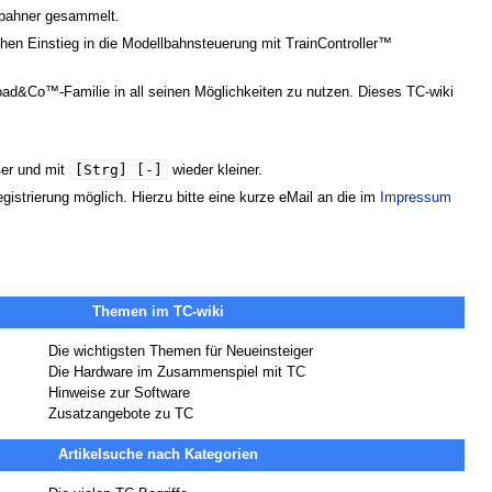
lbahner gesammelt.
achen Einstieg in die Modellbahnsteuerung mit TrainController™
oad&Co™-Familie in all seinen Möglichkeiten zu nutzen. Dieses TC-wiki
[Strg] [-]
ßer und mit
wieder kleiner.
gistrierung möglich. Hierzu bitte eine kurze eMail an die im
Impressum
Themen im TC-wiki
Die wichtigsten Themen für Neueinsteiger
Die Hardware im Zusammenspiel mit TC
Hinweise zur Software
Zusatzangebote zu TC
Artikelsuche nach Kategorien