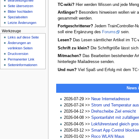
Bearbeitungshilfe
n
TC-wiki?
Hier werden Wissen und jede Menge 
Seite übersetzen
ü
Bilder hochladen
Anfänger?
Besonders hinweisen wollen wir 
Spezialseiten
gesammelt werden.
Letzte Änderungen
Fortgeschrittener?
Jedem TrainController-Nu
Werkzeuge
soll eine Ergänzung des
Forums
sein.
Links auf diese Seite
Lesen?
Das Lesen sämtlicher Artikel im TC-wi
Änderungen an
Schrift zu klein?
Die Schriftgröße lässt sich 
verlinkten Seiten
Druckversion
Mitmachen?
Das Bearbeiten bestehender Arti
Permanenter Link
hinterlegte Mailadresse senden.
Seiten­­informationen
Und nun?
Viel Spaß und Erfolg mit dem TC-w
News 
2026-07-29 >>
Neue Internetadresse
2026-07-24 >>
Strom und Temperatur aus
2026-04-12 >>
Drehscheibe Ziel erreicht
2026-04-08 >>
Spontanfahrt mit zufällige
2026-04-05 >>
Lokführerstand gleich gro
2026-03-12 >>
Smart App Control blockie
2026-01-02 >>
Roco WLAN Maus