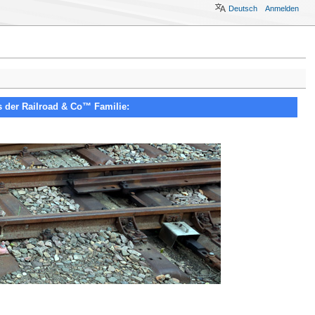
Deutsch
Anmelden
 der Railroad & Co™ Familie: