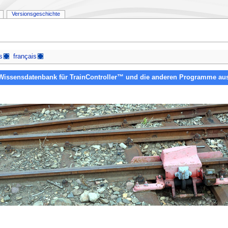
Versionsgeschichte
s
français
Wissensdatenbank für TrainController™ und die anderen Programme aus