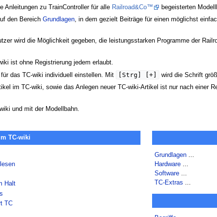
Anleitungen zu TrainController für alle
Railroad&Co™
begeisterten Model
auf den Bereich
Grundlagen
, in dem gezielt Beiträge für einen möglichst einf
tzer wird die Möglichkeit gegeben, die leistungsstarken Programme der Railr
ki ist ohne Registrierung jedem erlaubt.
[Strg] [+]
für das TC-wiki individuell einstellen. Mit
wird die Schrift grö
kel im TC-wiki, sowie das Anlegen neuer TC-wiki-Artikel ist nur nach einer Re
iki und mit der Modellbahn.
im TC-wiki
Grundlagen
...
lesen
Hardware
...
Software
...
TC-Extras
...
m Halt
ss
rt TC