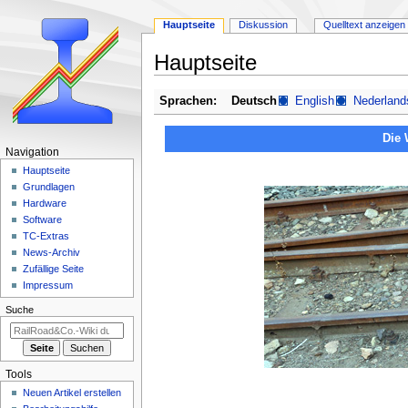
Hauptseite
Diskussion
Quelltext anzeigen
Hauptseite
Zur
Zur
Sprachen:
Deutsch
English
Nederland
Navigation
Suche
springen
springen
Die 
N
Navigation
a
Hauptseite
Grundlagen
v
Hardware
i
Software
g
TC-Extras
a
News-Archiv
Zufällige Seite
t
Impressum
i
Suche
o
n
s
m
Tools
e
Neuen Artikel erstellen