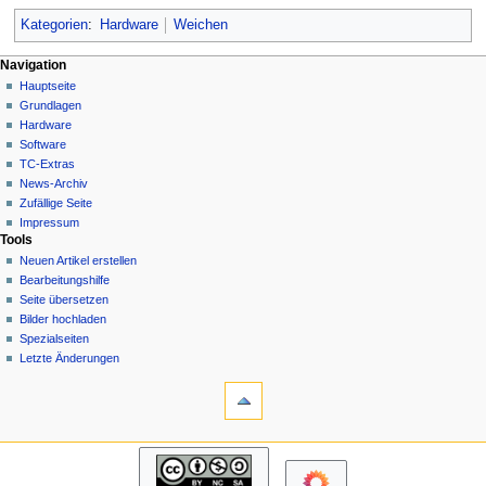
Kategorien
:
Hardware
Weichen
N
Seitenaktionen
Meine Werkzeuge
Navigation
Seite
Hauptseite
a
Deutsch
Diskussion
Grundlagen
Anmelden
v
Lesen
Hardware
i
Quelltext
Software
g
anzeigen
TC-Extras
Versionsgeschichte
a
News-Archiv
Zufällige Seite
t
Impressum
i
Tools
o
Neuen Artikel erstellen
n
Bearbeitungshilfe
Seite übersetzen
s
Bilder hochladen
m
Spezialseiten
e
Letzte Änderungen
n
Werkzeuge
Links
ü
auf
diese
Navigation
Seite
Hauptseite
Änderungen
Grundlagen