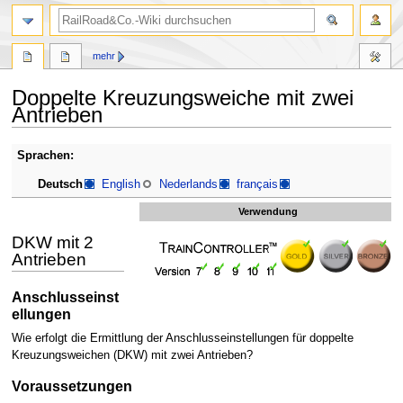
Suche
mehr
Doppelte Kreuzungsweiche mit zwei
Antrieben
Zur
Zur
Sprachen:
Navigation
Suche
Deutsch
English
Nederlands
français
springen
springen
Verwendung
DKW mit 2
Antrieben
Anschlusseinst
ellungen
Wie erfolgt die Ermittlung der Anschlusseinstellungen für doppelte
Kreuzungsweichen (DKW) mit zwei Antrieben?
Voraussetzungen