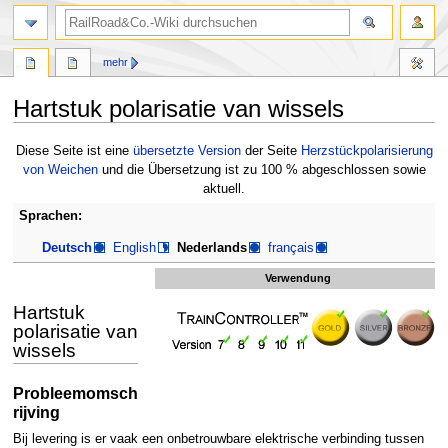
Suche
mehr
Hartstuk polarisatie van wissels
Zur
Zur
Diese Seite ist eine
übersetzte Version
der Seite
Herzstückpolarisierung
Navigation
Suche
von Weichen
und die Übersetzung ist zu 100 % abgeschlossen sowie
springen
springen
aktuell.
Sprachen:
Deutsch
English
Nederlands
français
Verwendung
Hartstuk
polarisatie van
wissels
Probleemomsch
rijving
Bij levering is er vaak een onbetrouwbare elektrische verbinding tussen