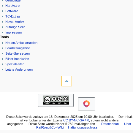
Grundlagen
Anmelden
v
Lesen
Hardware
i
Quelltext
Software
g
anzeigen
TC-Extras
Versionsgeschichte
a
News-Archiv
Zufällige Seite
t
Impressum
i
Tools
o
Neuen Artikel erstellen
n
Bearbeitungshilfe
Seite übersetzen
s
Bilder hochladen
m
Spezialseiten
e
Letzte Änderungen
n
Werkzeuge
Links
ü
auf
diese
Navigation
Seite
Hauptseite
Änderungen
Grundlagen
an
Hardware
verlinkten
Software
Seiten
Diese Seite wurde zuletzt am 16. Dezember 2025 um 10:00 Uhr bearbeitet.
Der Inhalt
TC-
ist verfügbar unter der Lizenz
CC BY-NC-SA 4.0
, sofern nicht anders
Druckversion
angegeben.
Diese Seite wurde bisher 5.782-mal abgerufen.
Datenschutz
Über
Extras
Permanenter
RailRoad&Co.-Wiki
Haftungsausschluss
News-
Link