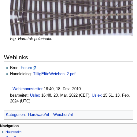
Fig: Hartstuk polarisatie
Weblinks
Bron:
Forum
Handleiding:
TilligEliteWeichen_2.pdf
--
Wohlmannstetter
18:40, 18. Dez. 2010‎
bearbeitet:
Uslex
16:48, 20. Mär. 2022 (CET),
Uslex
15:51, 13. Feb.
2024 (UTC)
Kategorien
:
Hardware/nl
Weichen/nl
N
Seitenaktionen
Meine Werkzeuge
Navigation
Seite
Hauptseite
a
Deutsch
Diskussion