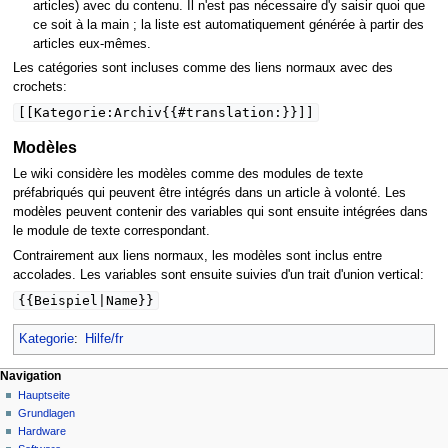
articles) avec du contenu. Il n'est pas nécessaire d'y saisir quoi que
ce soit à la main ; la liste est automatiquement générée à partir des
articles eux-mêmes.
Les catégories sont incluses comme des liens normaux avec des
crochets:
[[Kategorie:Archiv{{#translation:}}]]
Modèles
Le wiki considère les modèles comme des modules de texte
préfabriqués qui peuvent être intégrés dans un article à volonté. Les
modèles peuvent contenir des variables qui sont ensuite intégrées dans
le module de texte correspondant.
Contrairement aux liens normaux, les modèles sont inclus entre
accolades. Les variables sont ensuite suivies d'un trait d'union vertical:
{{Beispiel|Name}}
Kategorie
:
Hilfe/fr
N
Seitenaktionen
Meine Werkzeuge
Navigation
Hilfeseite
Hauptseite
a
Deutsch
Diskussion
Grundlagen
Anmelden
v
Lesen
Hardware
i