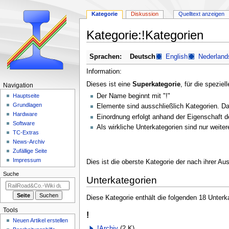
Kategorie
Diskussion
Quelltext anzeigen
Kategorie
:
!Kategorien
Zur
Zur
Sprachen:
Deutsch
English
Nederland
Navigation
Suche
Information:
springen
springen
Dieses ist eine
Superkategorie
, für die speziel
N
Navigation
Der Name beginnt mit "!"
a
Hauptseite
Grundlagen
Elemente sind ausschließlich Kategorien. Da
v
Hardware
Einordnung erfolgt anhand der Eigenschaft de
i
Software
Als wirkliche Unterkategorien sind nur weite
g
TC-Extras
a
News-Archiv
Zufällige Seite
t
Impressum
Dies ist die oberste Kategorie der nach ihrer Au
i
Suche
o
Unterkategorien
n
s
Diese Kategorie enthält die folgenden 18 Unterk
m
Tools
!
e
Neuen Artikel erstellen
!Archiv
(2 K)