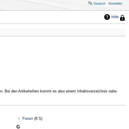
Deutsch
Anmelden
Hilfe
Diese
Seite
ist
geschü
sodas
nur
Benut
mit
der
Berec
„syso
sie
bearb
könne
iten. Bei den Artikelreihen kommt es also einem Inhaltsverzeichnis nahe.
Forum
(8 S)
G