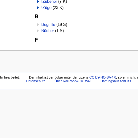
!Zubehör
(7 K)
!Züge
(23 K)
B
Begriffe
(19 S)
Bücher
(1 S)
F
r bearbeitet.
Der Inhalt ist verfügbar unter der Lizenz
CC BY-NC-SA 4.0
, sofern nicht
Datenschutz
Über RailRoad&Co.-Wiki
Haftungsausschluss