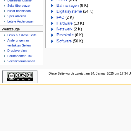
Bearbeitungshilfe
n
!Bahnanlagen
(8 K)
Seite übersetzen
ü
Bilder hochladen
!Digitalsysteme
(24 K)
Spezialseiten
!FAQ
(2 K)
Letzte Änderungen
!Hardware
(13 K)
!Netzwerk
(2 K)
Werkzeuge
!Protokolle
(6 K)
Links auf diese Seite
Änderungen an
!Software
(50 K)
verlinkten Seiten
Druckversion
Permanenter Link
Seiten­­informationen
Diese Seite wurde zuletzt am 24. Januar 2025 um 17:34 Uh