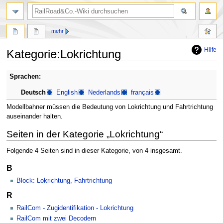
Suche
mehr
Hilfe
Kategorie
:
Lokrichtung
Zur
Zur
Sprachen:
Navigation
Suche
Deutsch
English
Nederlands
français
springen
springen
Modellbahner müssen die Bedeutung von Lokrichtung und Fahrtrichtung
auseinander halten.
Seiten in der Kategorie „Lokrichtung“
Folgende 4 Seiten sind in dieser Kategorie, von 4 insgesamt.
B
Block: Lokrichtung, Fahrtrichtung
R
RailCom - Zugidentifikation - Lokrichtung
RailCom mit zwei Decodern