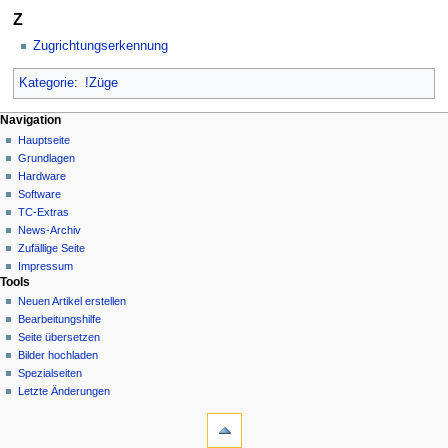
Z
Zugrichtungserkennung
Kategorie
:
!Züge
N
Seitenaktionen
Meine Werkzeuge
Navigation
Kategorie
Hauptseite
a
Deutsch
Diskussion
Grundlagen
Anmelden
v
Lesen
Hardware
i
Quelltext
Software
g
anzeigen
TC-Extras
Versionsgeschichte
a
News-Archiv
Zufällige Seite
t
Impressum
i
Tools
o
Neuen Artikel erstellen
n
Bearbeitungshilfe
Seite übersetzen
s
Bilder hochladen
m
Spezialseiten
e
Letzte Änderungen
n
Werkzeuge
Links
ü
auf