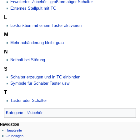
Erweitertes Zubehör - großformatiger Schalter
Externes Stellpult mit TC
L
Lokfunktion mit einem Taster aktivieren
M
Mehrfachänderung bleibt grau
N
Nothalt bei Störung
S
Schalter erzeugen und in TC einbinden
Symbole für Schalter Taster usw
T
Taster oder Schalter
Kategorie
:
!Zubehör
N
Seitenaktionen
Meine Werkzeuge
Navigation
Kategorie
Hauptseite
a
Deutsch
Diskussion
Grundlagen
Anmelden
v