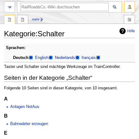
Suche
mehr
Hilfe
Kategorie
:
Schalter
Zur
Zur
Sprachen:
Navigation
Suche
Deutsch
English
Nederlands
français
springen
springen
Taster und Schalter sind mächtige Werkzeuge im TrainController.
Seiten in der Kategorie „Schalter“
Folgende 10 Seiten sind in dieser Kategorie, von 10 insgesamt.
A
Anlagen NotAus
B
Bahnwärter erzeugen
E