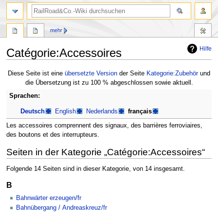
Suche
mehr
Hilfe
Catégorie:Accessoires
Zur
Zur
Diese Seite ist eine
übersetzte Version
der Seite
Kategorie:Zubehör
und
Navigation
Suche
die Übersetzung ist zu 100 % abgeschlossen sowie aktuell.
springen
springen
Sprachen:
Deutsch
English
Nederlands
français
Les accessoires comprennent des signaux, des barrières ferroviaires,
des boutons et des interrupteurs.
Seiten in der Kategorie „Catégorie:Accessoires“
Folgende 14 Seiten sind in dieser Kategorie, von 14 insgesamt.
B
Bahnwärter erzeugen/fr
Bahnübergang / Andreaskreuz/fr