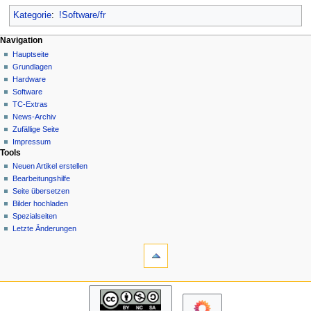
Kategorie
:
!Software/fr
N
Seitenaktionen
Meine Werkzeuge
Navigation
Kategorie
Hauptseite
a
Deutsch
Diskussion
Grundlagen
Anmelden
v
Lesen
Hardware
i
Quelltext
Software
g
anzeigen
TC-Extras
Versionsgeschichte
a
News-Archiv
Zufällige Seite
t
Impressum
i
Tools
o
Neuen Artikel erstellen
n
Bearbeitungshilfe
Seite übersetzen
s
Bilder hochladen
m
Spezialseiten
e
Letzte Änderungen
n
Werkzeuge
Links
ü
auf
diese
Navigation
Seite
Hauptseite
Änderungen
Grundlagen