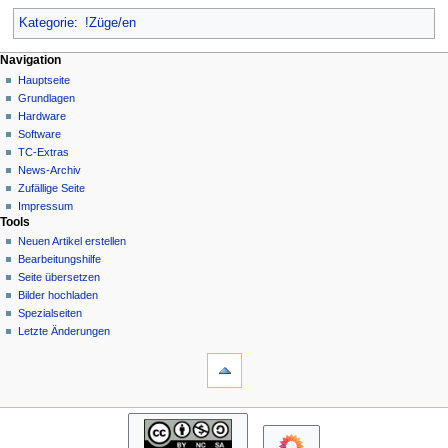
Kategorie
:
!Züge/en
N
Seitenaktionen
Meine Werkzeuge
Navigation
Kategorie
Hauptseite
a
Deutsch
Diskussion
Grundlagen
Anmelden
v
Lesen
Hardware
i
Quelltext
Software
g
anzeigen
TC-Extras
Versionsgeschichte
a
News-Archiv
Zufällige Seite
t
Impressum
i
Tools
o
Neuen Artikel erstellen
n
Bearbeitungshilfe
Seite übersetzen
s
Bilder hochladen
m
Spezialseiten
e
Letzte Änderungen
n
Werkzeuge
Links
ü
auf
diese
Navigation
Seite
Hauptseite
Änderungen
Grundlagen