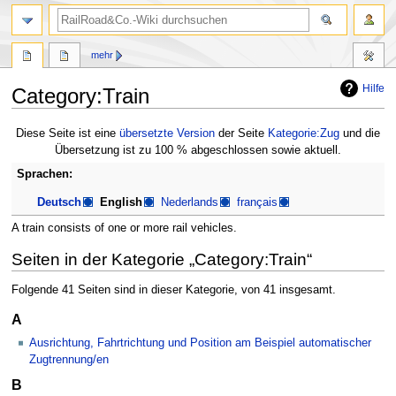
Suche
mehr
Hilfe
Category:Train
Zur
Zur
Diese Seite ist eine
übersetzte Version
der Seite
Kategorie:Zug
und die
Navigation
Suche
Übersetzung ist zu 100 % abgeschlossen sowie aktuell.
springen
springen
Sprachen:
Deutsch
English
Nederlands
français
A train consists of one or more rail vehicles.
Seiten in der Kategorie „Category:Train“
Folgende 41 Seiten sind in dieser Kategorie, von 41 insgesamt.
A
Ausrichtung, Fahrtrichtung und Position am Beispiel automatischer
Zugtrennung/en
B