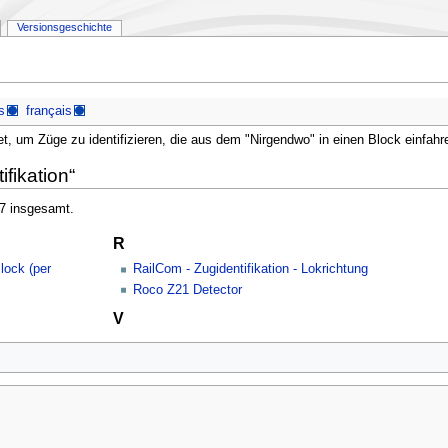
Versionsgeschichte
n
s
français
det, um Züge zu identifizieren, die aus dem "Nirgendwo" in einen Block einfah
ifikation“
 7 insgesamt.
R
lock (per
RailCom - Zugidentifikation - Lokrichtung
Roco Z21 Detector
V