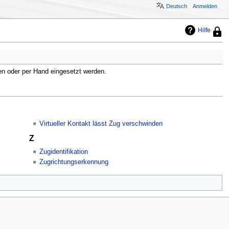
Deutsch
Anmelden
Hilfe
Diese
Seite
ist
geschü
sodas
ren oder per Hand eingesetzt werden.
nur
Benut
mit
der
Berec
„syso
Virtueller Kontakt lässt Zug verschwinden
sie
Z
bearb
könne
Zugidentifikation
Zugrichtungserkennung