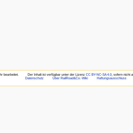
r bearbeitet.
Der Inhalt ist verfügbar unter der Lizenz
CC BY-NC-SA 4.0
, sofern nicht
Datenschutz
Über RailRoad&Co.-Wiki
Haftungsausschluss