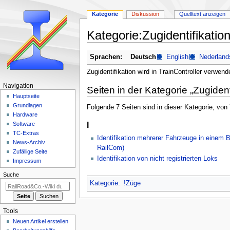
Kategorie
Diskussion
Quelltext anzeigen
Kategorie
:
Zugidentifikatio
Zur
Zur
Sprachen:
Deutsch
English
Nederland
Navigation
Suche
Zugidentifikation wird in TrainController verwen
springen
springen
N
Navigation
Seiten in der Kategorie „Zugident
a
Hauptseite
Grundlagen
Folgende 7 Seiten sind in dieser Kategorie, von
v
Hardware
i
I
Software
g
TC-Extras
Identifikation mehrerer Fahrzeuge in einem B
a
News-Archiv
RailCom)
Zufällige Seite
t
Identifikation von nicht registrierten Loks
Impressum
i
Suche
o
Kategorie
:
!Züge
n
s
m
Tools
e
Neuen Artikel erstellen