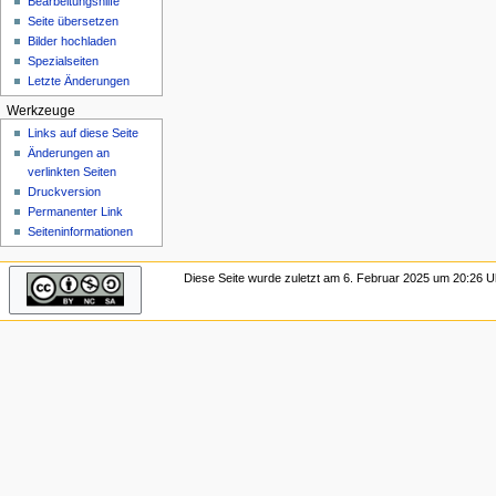
Bearbeitungshilfe
n
Seite übersetzen
ü
Bilder hochladen
Spezialseiten
Letzte Änderungen
Werkzeuge
Links auf diese Seite
Änderungen an
verlinkten Seiten
Druckversion
Permanenter Link
Seiten­­informationen
Diese Seite wurde zuletzt am 6. Februar 2025 um 20:26 Uh