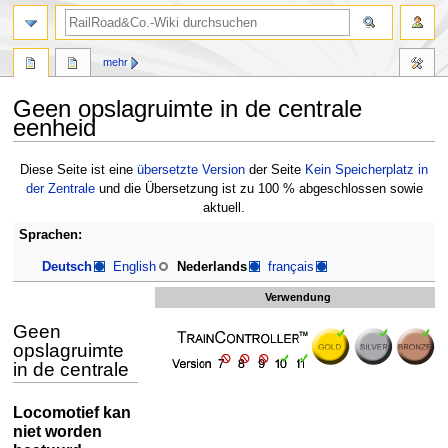
Suche
mehr
Geen opslagruimte in de centrale
eenheid
Zur
Zur
Diese Seite ist eine
übersetzte Version
der Seite
Kein Speicherplatz in
Navigation
Suche
der Zentrale
und die Übersetzung ist zu 100 % abgeschlossen sowie
springen
springen
aktuell.
Sprachen:
Deutsch
English
Nederlands
français
Verwendung
Geen
opslagruimte
in de centrale
Locomotief kan
niet worden