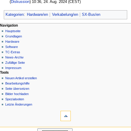
(
Diskussion
) 10:36, 24. Aug. 2024 (CEST)
Kategorien
:
Hardware/en
Verkabelung/en
SX-Bus/en
N
Seitenaktionen
Meine Werkzeuge
Navigation
Seite
Hauptseite
a
Deutsch
Diskussion
Grundlagen
Anmelden
v
Lesen
Hardware
i
Quelltext
Software
g
anzeigen
TC-Extras
Versionsgeschichte
a
News-Archiv
Zufällige Seite
t
Impressum
i
Tools
o
Neuen Artikel erstellen
n
Bearbeitungshilfe
Seite übersetzen
s
Bilder hochladen
m
Spezialseiten
e
Letzte Änderungen
n
Werkzeuge
Links
ü
auf
diese
Navigation
Seite