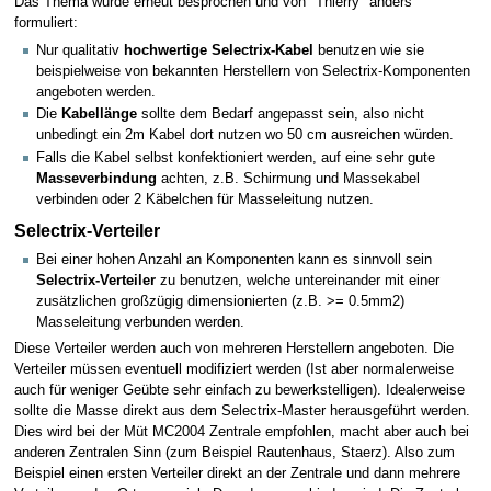
Das Thema wurde erneut besprochen und von "Thierry" anders
formuliert:
Nur qualitativ
hochwertige Selectrix-Kabel
benutzen wie sie
beispielweise von bekannten Herstellern von Selectrix-Komponenten
angeboten werden.
Die
Kabellänge
sollte dem Bedarf angepasst sein, also nicht
unbedingt ein 2m Kabel dort nutzen wo 50 cm ausreichen würden.
Falls die Kabel selbst konfektioniert werden, auf eine sehr gute
Masseverbindung
achten, z.B. Schirmung und Massekabel
verbinden oder 2 Käbelchen für Masseleitung nutzen.
Selectrix-Verteiler
Bei einer hohen Anzahl an Komponenten kann es sinnvoll sein
Selectrix-Verteiler
zu benutzen, welche untereinander mit einer
zusätzlichen großzügig dimensionierten (z.B. >= 0.5mm2)
Masseleitung verbunden werden.
Diese Verteiler werden auch von mehreren Herstellern angeboten. Die
Verteiler müssen eventuell modifiziert werden (Ist aber normalerweise
auch für weniger Geübte sehr einfach zu bewerkstelligen). Idealerweise
sollte die Masse direkt aus dem Selectrix-Master herausgeführt werden.
Dies wird bei der Müt MC2004 Zentrale empfohlen, macht aber auch bei
anderen Zentralen Sinn (zum Beispiel Rautenhaus, Staerz). Also zum
Beispiel einen ersten Verteiler direkt an der Zentrale und dann mehrere