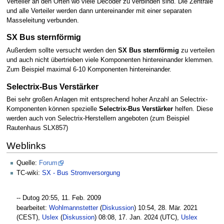
Verteiler an den Orten wo viele Decoder zu verbinden sind. Die Zentrale
und alle Verteiler werden dann untereinander mit einer separaten
Masseleitung verbunden.
SX Bus sternförmig
Außerdem sollte versucht werden den
SX Bus sternförmig
zu verteilen
und auch nicht übertrieben viele Komponenten hintereinander klemmen.
Zum Beispiel maximal 6-10 Komponenten hintereinander.
Selectrix-Bus Verstärker
Bei sehr großen Anlagen mit entsprechend hoher Anzahl an Selectrix-
Komponenten können spezielle
Selectrix-Bus Verstärker
helfen. Diese
werden auch von Selectrix-Herstellern angeboten (zum Beispiel
Rautenhaus SLX857)
Weblinks
Quelle:
Forum
TC-wiki:
SX - Bus Stromversorgung
--‎ Dutog 20:55, 11. Feb. 2009
bearbeitet:
Wohlmannstetter
(
Diskussion
) 10:54, 28. Mär. 2021
(CEST),
Uslex
(
Diskussion
) 08:08, 17. Jan. 2024 (UTC),
Uslex