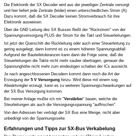
Die Elektronik der SX Decoder wird aus der jeweiligen Zentrale versorgt
und hier liefert jede Zentrale (leider) einen unterschiedlichen Strom (A).
Dazu kommt, daß die SX Decoder keinen Stromverbrauch für ihre
Elektronik ausweisen.
Über die GND Leitung des SX Busses fließt der "Rückstrom" von der
Spannungsversorgung PLUS der Strom für die Takt und Steuerleitungen.
Ist jetzt der Querschitt der Rückleitung oder auch einer Steuerleitung zu
gering ausgelegt, dann kommt es zu einem höheren Spannungsabfall.
Aufgrund der Bauteiletoleranzen kann dann die Folge seine, daß die
Steuerleitungen die Takte nicht mehr sauber übertragen, genauer die
Spannunghöhe nicht mehr zum eindeutigen schalten der ICs ausreicht.
Je nach angeschlossenen Decodern kommt dann noch die Art der
Erzeugung der
5 V Versorgung
hinzu. Wird diese mit einem sog.
Abwärtsregler erzeugt, kann es zu weiteren Spannungschwankungen auf
der SX Bus Versorgung kommen.
Bei meiner Anlage mußte ich mir "
Verstärker
" bauen, welche die
Steurleitungen als auch die Versorgungsspannung "auffrischen".
Von den Adressen her verträgt der SX Bus eine Menge, nicht aber
unbedingt von der Spannungsseite.
Erfahrungen und Tipps zur SX-Bus Verkabelung