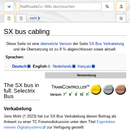
Suche
mehr
SX bus cabling
Zur
Zur
Diese Seite ist eine
übersetzte Version
der Seite
SX-Bus Verkabelung
Navigation
Suche
und die Übersetzung ist zu 9 % abgeschlossen sowie aktuell.
springen
springen
Sprachen:
Deutsch
English
Nederlands
français
Verwendung
The SX bus in
full: Selectrix
Bus
Verkabelung
Jens Mohr († 2023) hat zur SX-Bus Verkabelung diesen Beitrag als
Antwort zu einer TC Forumsdiskussion unter dem Titel
Eigenleben
meines Digitalsystems
zur Verfügung gestellt: