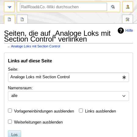
Suche
Hilfe
Seiten, die auf „Analoge Loks mit
Section Control“ verlinken
←
Analoge Loks mit Section Control
Zur
Zur
Links auf diese Seite
Navigation
Suche
springen
springen
Seite:
Namensraum:
alle
Vorlageneinbindungen ausblenden
Links ausblenden
Weiterleitungen ausblenden
Los