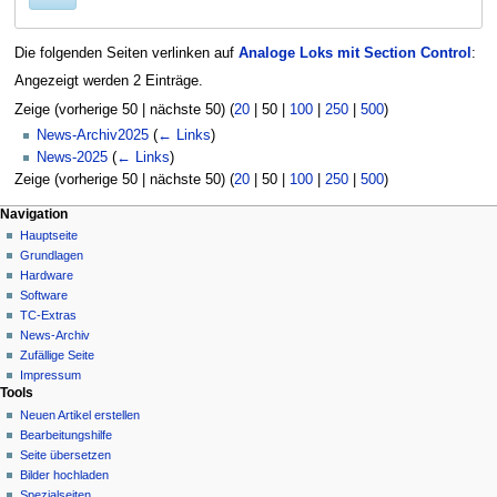
Die folgenden Seiten verlinken auf
Analoge Loks mit Section Control
:
Angezeigt werden 2 Einträge.
Zeige (
vorherige 50
|
nächste 50
) (
20
|
50
|
100
|
250
|
500
)
News-Archiv2025
(
← Links
)
News-2025
(
← Links
)
Zeige (
vorherige 50
|
nächste 50
) (
20
|
50
|
100
|
250
|
500
)
N
Seitenaktionen
Meine Werkzeuge
Navigation
Seite
Hauptseite
a
Deutsch
Diskussion
Grundlagen
Anmelden
v
Lesen
Hardware
i
Quelltext
Software
g
anzeigen
TC-Extras
Versionsgeschichte
a
News-Archiv
Zufällige Seite
t
Impressum
i
Tools
o
Neuen Artikel erstellen
n
Bearbeitungshilfe
Seite übersetzen
s
Bilder hochladen
m
Spezialseiten