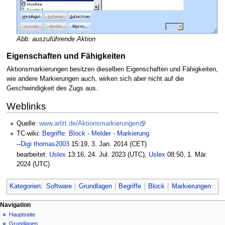
Abb: auszuführende Aktion
Eigenschaften und Fähigkeiten
Aktionsmarkierungen besitzen dieselben Eigenschaften und Fähigkeiten,
wie andere Markierungen auch, wirken sich aber nicht auf die
Geschwindigkeit des Zugs aus.
Weblinks
Quelle:
www.arlitt.de/Aktionsmarkierungen
TC-wiki:
Begriffe: Block - Melder - Markierung
--
Digi thomas2003
15:19, 3. Jan. 2014 (CET)
bearbeitet:
Uslex
13:16, 24. Jul. 2023 (UTC),
Uslex
08:50, 1. Mär.
2024 (UTC)
Kategorien
:
Software
Grundlagen
Begriffe
Block
Markierungen
N
Seitenaktionen
Meine Werkzeuge
Navigation
Seite
Hauptseite
a
Deutsch
Diskussion
Grundlagen