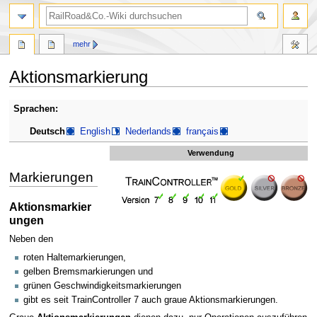
Suche
mehr
Aktionsmarkierung
Zur
Zur
Sprachen:
Navigation
Suche
Deutsch
English
Nederlands
français
springen
springen
Verwendung
Markierungen
Aktionsmarkier
ungen
Neben den
roten Haltemarkierungen,
gelben Bremsmarkierungen und
grünen Geschwindigkeitsmarkierungen
gibt es seit TrainController 7 auch graue Aktionsmarkierungen.