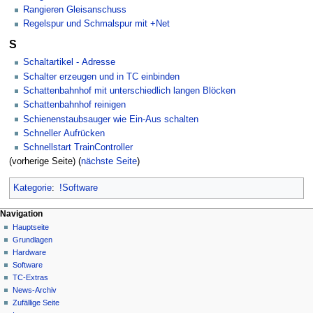
Rangieren Gleisanschuss
Regelspur und Schmalspur mit +Net
S
Schaltartikel - Adresse
Schalter erzeugen und in TC einbinden
Schattenbahnhof mit unterschiedlich langen Blöcken
Schattenbahnhof reinigen
Schienenstaubsauger wie Ein-Aus schalten
Schneller Aufrücken
Schnellstart TrainController
(vorherige Seite) (
nächste Seite
)
Kategorie
:
!Software
N
Seitenaktionen
Meine Werkzeuge
Navigation
Kategorie
Hauptseite
a
Deutsch
Diskussion
Grundlagen
Anmelden
v
Lesen
Hardware
i
Quelltext
Software
g
anzeigen
TC-Extras
Versionsgeschichte
a
News-Archiv
Zufällige Seite
t