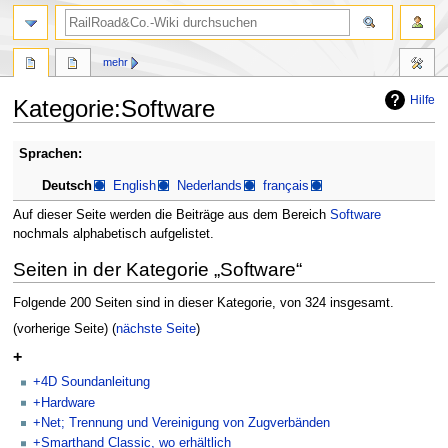
Suche
mehr
Hilfe
Kategorie
:
Software
Zur
Zur
Sprachen:
Navigation
Suche
Deutsch
English
Nederlands
français
springen
springen
Auf dieser Seite werden die Beiträge aus dem Bereich
Software
nochmals alphabetisch aufgelistet.
Seiten in der Kategorie „Software“
Folgende 200 Seiten sind in dieser Kategorie, von 324 insgesamt.
(vorherige Seite) (
nächste Seite
)
+
+4D Soundanleitung
+Hardware
+Net; Trennung und Vereinigung von Zugverbänden
+Smarthand Classic, wo erhältlich