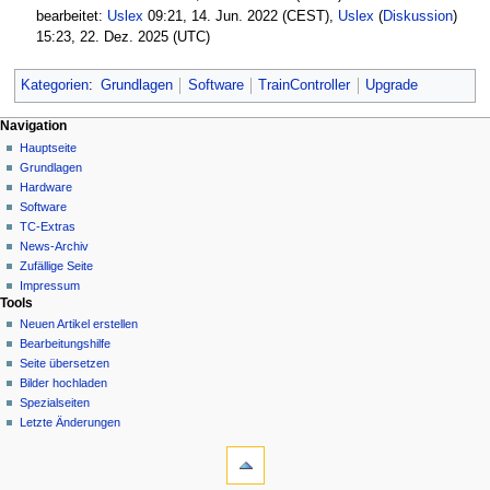
bearbeitet:
Uslex
09:21, 14. Jun. 2022 (CEST),
Uslex
(
Diskussion
)
15:23, 22. Dez. 2025 (UTC)
Kategorien
:
Grundlagen
Software
TrainController
Upgrade
N
Seitenaktionen
Meine Werkzeuge
Navigation
Seite
Hauptseite
a
Deutsch
Diskussion
Grundlagen
Anmelden
v
Lesen
Hardware
i
Quelltext
Software
g
anzeigen
TC-Extras
Versionsgeschichte
a
News-Archiv
Zufällige Seite
t
Impressum
i
Tools
o
Neuen Artikel erstellen
n
Bearbeitungshilfe
Seite übersetzen
s
Bilder hochladen
m
Spezialseiten
e
Letzte Änderungen
n
Werkzeuge
Links
ü
auf