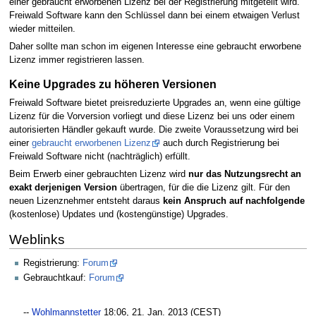
einer gebraucht erworbenen Lizenz bei der Registrierung mitgeteilt wird.
Freiwald Software kann den Schlüssel dann bei einem etwaigen Verlust
wieder mitteilen.
Daher sollte man schon im eigenen Interesse eine gebraucht erworbene
Lizenz immer registrieren lassen.
Keine Upgrades zu höheren Versionen
Freiwald Software bietet preisreduzierte Upgrades an, wenn eine gültige
Lizenz für die Vorversion vorliegt und diese Lizenz bei uns oder einem
autorisierten Händler gekauft wurde. Die zweite Voraussetzung wird bei
einer
gebraucht erworbenen Lizenz
auch durch Registrierung bei
Freiwald Software nicht (nachträglich) erfüllt.
Beim Erwerb einer gebrauchten Lizenz wird
nur das Nutzungsrecht an
exakt derjenigen Version
übertragen, für die die Lizenz gilt. Für den
neuen Lizenznehmer entsteht daraus
kein Anspruch auf nachfolgende
(kostenlose) Updates und (kostengünstige) Upgrades.
Weblinks
Registrierung:
Forum
Gebrauchtkauf:
Forum
--
Wohlmannstetter
18:06, 21. Jan. 2013 (CEST)