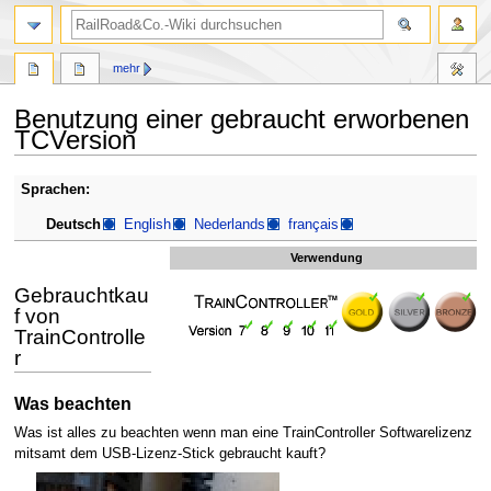
Suche
mehr
Benutzung einer gebraucht erworbenen
TCVersion
Zur
Zur
Sprachen:
Navigation
Suche
Deutsch
English
Nederlands
français
springen
springen
Verwendung
Gebrauchtkau
f von
TrainControlle
r
Was beachten
Was ist alles zu beachten wenn man eine TrainController Softwarelizenz
mitsamt dem USB-Lizenz-Stick gebraucht kauft?