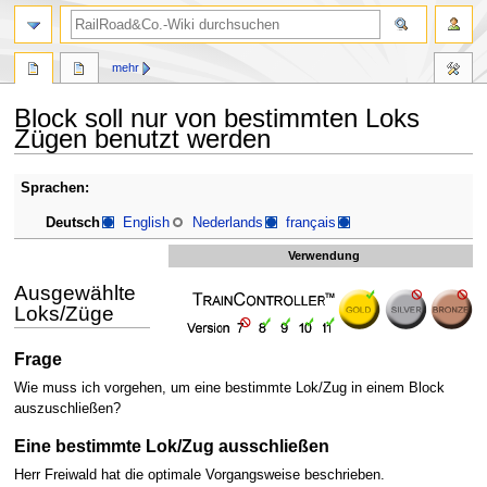
Suche
mehr
Block soll nur von bestimmten Loks
Zügen benutzt werden
Zur
Zur
Sprachen:
Navigation
Suche
Deutsch
English
Nederlands
français
springen
springen
Verwendung
Ausgewählte
Loks/Züge
Frage
Wie muss ich vorgehen, um eine bestimmte Lok/Zug in einem Block
auszuschließen?
Eine bestimmte Lok/Zug ausschließen
Herr Freiwald hat die optimale Vorgangsweise beschrieben.