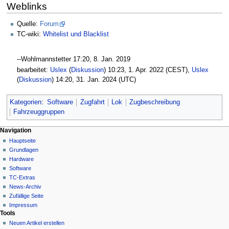
Weblinks
Quelle:
Forum
TC-wiki:
Whitelist und Blacklist
--Wohlmannstetter 17:20, 8. Jan. 2019‎
bearbeitet:
Uslex
(
Diskussion
) 10:23, 1. Apr. 2022 (CEST),
Uslex
(
Diskussion
) 14:20, 31. Jan. 2024 (UTC)
Kategorien
:
Software
Zugfahrt
Lok
Zugbeschreibung
Fahrzeuggruppen
N
Seitenaktionen
Meine Werkzeuge
Navigation
Seite
Hauptseite
a
Deutsch
Diskussion
Grundlagen
Anmelden
v
Lesen
Hardware
i
Quelltext
Software
g
anzeigen
TC-Extras
Versionsgeschichte
a
News-Archiv
Zufällige Seite
t
Impressum
i
Tools
o
Neuen Artikel erstellen