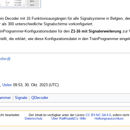
 ein Decoder mit 16 Funktionsausgängen für alle Signalsysteme in Belgien,
 als 300 unterschiedliche Signalschirme vorkonfiguriert.
ainProgrammer-Konfigurationsdatei für den
Z1-16 mit Signalerweiterung
zur 
ellt, die erklärt, wie diese Konfigurationsdatei in den TrainProgrammer eingel
ller
),
Uslex
09:53, 30. Okt. 2023 (UTC)
rammer
Signale
QDecoder
hr bearbeitet.
Der Inhalt ist verfügbar unter der Lizenz
CC BY-NC-SA 4.0
, sofern nich
Datenschutz
Über RailRoad&Co.-Wiki
Haftungsausschluss