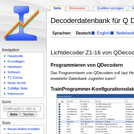
Seite
Diskussion
Quelltext anzeigen
V
Decoderdatenbank für Q 
Zur
Zur
Sprachen:
Deutsch
English
Nederland
Navigation
Suche
springen
springen
N
Navigation
Lichtdecoder Z1-16 von QDeco
a
Hauptseite
Grundlagen
v
Programmieren von QDecodern
Hardware
i
Software
Das Programmieren von QDecodern soll laut Hers
g
TC-Extras
erweiterte Datenbank zugreifen kann?
a
News-Archiv
TrainProgrammer-Konfigurationsdat
Zufällige Seite
t
Impressum
i
Suche
o
n
s
m
Tools
e
Neuen Artikel erstellen