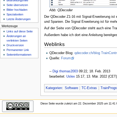
Bearbeitungshilfe
n
Seite übersetzen
ü
Bilder hochladen
Abb: QDecoder
Spezialseiten
Der QDecoder Z1-16 mit Signal-Erweiterung ist
Letzte Änderungen
und Spanien. Die Signal Erweiterung ist für mehr
Werkzeuge
Auf der Seite von QDecoder steht auch eine Tr
Links auf diese Seite
Außerdem habe ich dort eine Anleitung bereitgest
Änderungen an
verlinkten Seiten
Weblinks
Druckversion
Permanenter Link
QDecoder Blog:
qdecoder.ch/blog TrainContro
Seiten­­informationen
Quelle:
Forum
--
Digi thomas2003
09:22, 18. Feb. 2013‎
bearbeitet:
Uslex
15:17, 13. Mär. 2022 (CET
Kategorien
:
Software
TC-Extras
TrainProg
Diese Seite wurde zuletzt am 22. Dezember 2025 um 11:41 U