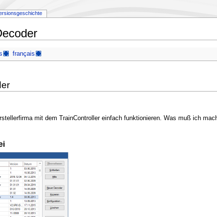
ersionsgeschichte
Decoder
s
français
der
tellerfirma mit dem TrainController einfach funktionieren. Was muß ich mach
ei