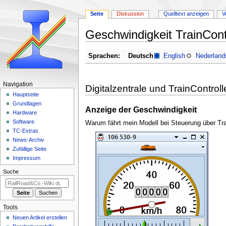
Seite
Diskussion
Quelltext anzeigen
V
Geschwindigkeit TrainContr
Zur
Zur
Sprachen:
Deutsch
English
Nederland
Navigation
Suche
springen
springen
N
Navigation
Digitalzentrale und TrainControl
a
Hauptseite
Grundlagen
v
Anzeige der Geschwindigkeit
Hardware
i
Software
Warum fährt mein Modell bei Steuerung über Trai
g
TC-Extras
a
News-Archiv
Zufällige Seite
t
Impressum
i
Suche
o
n
s
m
Tools
e
Neuen Artikel erstellen