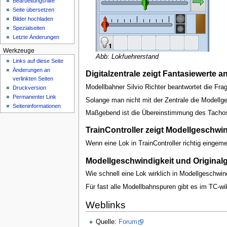
Bearbeitungshilfe
n
Seite übersetzen
ü
Bilder hochladen
Spezialseiten
Letzte Änderungen
Werkzeuge
Abb: Lokfuehrerstand
Links auf diese Seite
Änderungen an
Digitalzentrale zeigt Fantasiewerte a
verlinkten Seiten
Modellbahner Silvio Richter beantwortet die Fra
Druckversion
Permanenter Link
Solange man nicht mit der Zentrale die Modellge
Seiten­­informationen
Maßgebend ist die Übereinstimmung des Tachos 
TrainController zeigt Modellgeschwin
Wenn eine Lok in TrainController richtig eingem
Modellgeschwindigkeit und Original
Wie schnell eine Lok wirklich in Modellgeschwind
Für fast alle Modellbahnspuren gibt es im TC-w
Weblinks
Quelle:
Forum