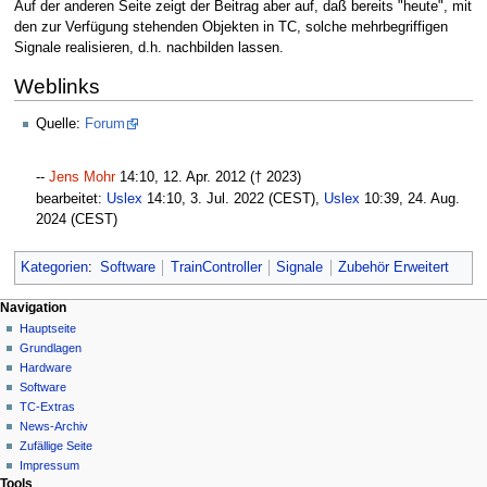
Auf der anderen Seite zeigt der Beitrag aber auf, daß bereits "heute", mit
den zur Verfügung stehenden Objekten in TC, solche mehrbegriffigen
Signale realisieren, d.h. nachbilden lassen.
Weblinks
Quelle:
Forum
--
Jens Mohr
14:10, 12. Apr. 2012‎ († 2023)
bearbeitet:
Uslex
14:10, 3. Jul. 2022 (CEST),
Uslex
10:39, 24. Aug.
2024 (CEST)
Kategorien
:
Software
TrainController
Signale
Zubehör Erweitert
N
Seitenaktionen
Meine Werkzeuge
Navigation
Seite
Hauptseite
a
Deutsch
Diskussion
Grundlagen
Anmelden
v
Lesen
Hardware
i
Quelltext
Software
g
anzeigen
TC-Extras
Versionsgeschichte
a
News-Archiv
Zufällige Seite
t
Impressum
i
Tools