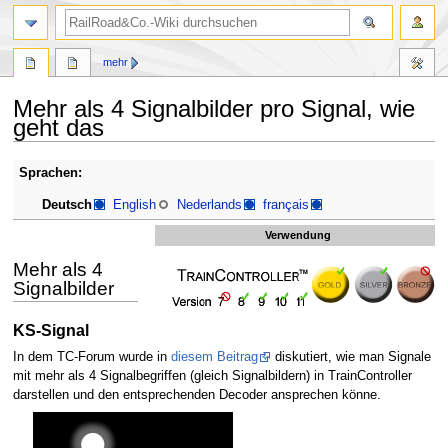
Suche
mehr
Mehr als 4 Signalbilder pro Signal, wie
geht das
Zur
Zur
Sprachen:
Navigation
Suche
Deutsch
English
Nederlands
français
springen
springen
Verwendung
Mehr als 4
Signalbilder
KS-Signal
In dem TC-Forum wurde in
diesem Beitrag
diskutiert, wie man Signale
mit mehr als 4 Signalbegriffen (gleich Signalbildern) in TrainController
darstellen und den entsprechenden Decoder ansprechen könne.