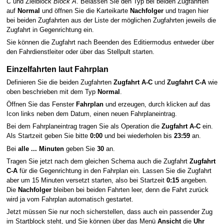
C
und Zielblock
Block A
. Belassen Sie den Typ bei beiden Zugfahrten
auf
Normal
und öffnen Sie die Karteikarte
Nachfolger
und tragen hier
bei beiden Zugfahrten aus der Liste der möglichen Zugfahrten jeweils die
Zugfahrt in Gegenrichtung ein.
Sie können die Zugfahrt nach Beenden des Editiermodus entweder über
den Fahrdienstleiter oder über das Stellpult starten.
Einzelfahrten laut Fahrplan
Definieren Sie die beiden Zugfahrten
Zugfahrt A-C
und
Zugfahrt C-A
wie
oben beschrieben mit dem Typ
Normal
.
Öffnen Sie das Fenster
Fahrplan
und erzeugen, durch klicken auf das
Icon links neben dem Datum, einen neuen Fahrplaneintrag.
Bei dem Fahrplaneintrag tragen Sie als Operation die
Zugfahrt A-C
ein.
Als Startzeit geben Sie bitte
0:00
und bei wiederholen bis
23:59
an.
Bei
alle ... Minuten
geben Sie
30
an.
Tragen Sie jetzt nach dem gleichen Schema auch die Zugfahrt
Zugfahrt
C-A
für die Gegenrichtung in den Fahrplan ein. Lassen Sie die Zugfahrt
aber um 15 Minuten versetzt starten, also bei Startzeit
0:15
angeben.
Die
Nachfolger
bleiben bei beiden Fahrten leer, denn die Fahrt zurück
wird ja vom Fahrplan automatisch gestartet.
Jetzt müssen Sie nur noch sicherstellen, dass auch ein passender Zug
im Startblock steht, und Sie können über das Menü
Ansicht
die
Uhr