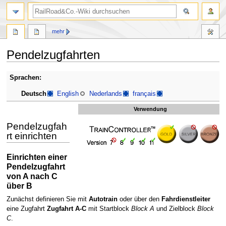
Suche
mehr
Pendelzugfahrten
Zur
Zur
Sprachen:
Navigation
Suche
Deutsch
English
Nederlands
français
springen
springen
Verwendung
Pendelzugfah
rt einrichten
Einrichten einer
Pendelzugfahrt
von A nach C
über B
Zunächst definieren Sie mit
Autotrain
oder über den
Fahrdienstleiter
eine Zugfahrt
Zugfahrt A-C
mit Startblock
Block A
und Zielblock
Block
C
.