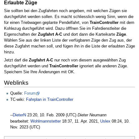
Erlaubte Züge
Sie sollten bei den Zugfahrten noch angeben, mit welchen Zügen sie
durchgeführt werden sollen. Es macht schliesslich wenig Sinn, wenn die
für einen Triebwagen geplante Pendelfahrt, von
TrainController
mit dem
Kohlezug durchgeführt wird. Dazu öfffnen Sie im Fahrdienstleiter die
Eigenschaften der
Zugfahrt A-C
und dort dann die Karteikarte
Züge
.
Wählen Sie aus der linken Liste der verfügbaren Züge den Zug aus, der
diese Zugfahrt machen soll, und fügen ihn in die Liste der erlaubten Züge
hinzu.
Jetzt darf die
Zugfahrt A-C
nur noch von diesem ausgewählten Zug
durchgeführt werden und
TrainController
ignoriert alle anderen Züge.
Speichern Sie Ihre Änderungen mit OK.
Weblinks
Quelle:
Forum
TC-wiki:
Fahrplan in TrainController
--
DieterN
23:20, 10. Feb. 2009 (UTC)
Dieter Neumann
bearbeitet:
Wohlmannstetter
18:37, 11. Apr. 2021‎,
Uslex
08:24, 10.
Nov. 2023 (UTC)