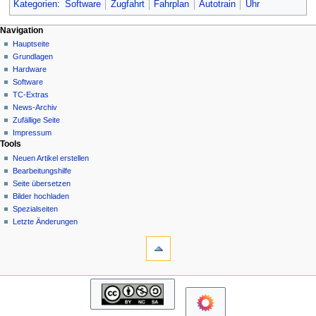
Kategorien
:
Software
Zugfahrt
Fahrplan
Autotrain
Uhr
N
Seitenaktionen
Meine Werkzeuge
Navigation
Seite
Hauptseite
a
Deutsch
Diskussion
Grundlagen
Anmelden
v
Lesen
Hardware
i
Quelltext
Software
g
anzeigen
TC-Extras
Versionsgeschichte
a
News-Archiv
Zufällige Seite
t
Impressum
i
Tools
o
Neuen Artikel erstellen
n
Bearbeitungshilfe
Seite übersetzen
s
Bilder hochladen
m
Spezialseiten
e
Letzte Änderungen
n
Werkzeuge
Links
ü
auf
diese
Navigation
Seite
Hauptseite
Änderungen
Grundlagen
an
Hardware