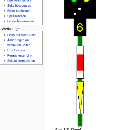
Bearbeitungshilfe
n
Seite übersetzen
ü
Bilder hochladen
Spezialseiten
Letzte Änderungen
Werkzeuge
Links auf diese Seite
Änderungen an
verlinkten Seiten
Druckversion
Permanenter Link
Seiten­­informationen
Abb: KS-Signal