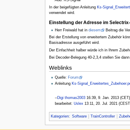
In der beigefügten Anleitung
Ks-Signal_Erweiter
verwendet wird.
Einstellung der Adresse im Selectri
Herr Freiwald hat in
diesem
Beitrag die Ve
Bei der Erstellung von erweitertem Zubehör könn
Basisadresse ausgeführt wird.
Der Einfachheit halber würde ich in Ihrem Zubehö
Bei Decoder-Belegung 40-2,3,4 stellen Sie dann
Weblinks
Quelle:
Forum
Anleitung
Ks-Signal_Erweitertes_Zubehoer.p
--
Digi thomas2003
16:39, 9. Jan. 2013 (CET)
bearbeitet:
Uslex
13:11, 20. Jul. 2021 (CEST
Kategorien
:
Software
TrainController
Zubehö