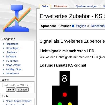
Seite
Diskussion
Quelltext anzeigen
V
Erweitertes Zubehör - KS 
Zur
Zur
Sprachen:
Deutsch
English
Nederland
Navigation
Suche
springen
springen
N
Navigation
Signal als Erweitertes Zubehör e
a
Hauptseite
Grundlagen
v
Lichtsignale mit mehreren LED
Hardware
i
Software
Wie werden Lichtsignale mit mehreren LED (4 od
g
TC-Extras
Lösungsansatz KS-Signal
a
News-Archiv
Zufällige Seite
t
Impressum
i
Suche
o
n
s
m
Tools
e
Neuen Artikel erstellen