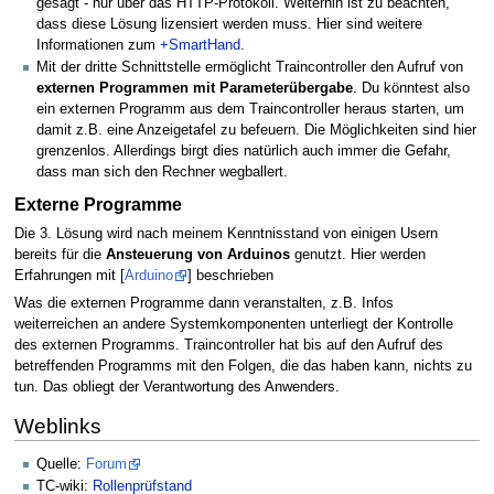
gesagt - nur über das HTTP-Protokoll. Weiterhin ist zu beachten,
dass diese Lösung lizensiert werden muss. Hier sind weitere
Informationen zum
+SmartHand
.
Mit der dritte Schnittstelle ermöglicht Traincontroller den Aufruf von
externen Programmen mit Parameterübergabe
. Du könntest also
ein externen Programm aus dem Traincontroller heraus starten, um
damit z.B. eine Anzeigetafel zu befeuern. Die Möglichkeiten sind hier
grenzenlos. Allerdings birgt dies natürlich auch immer die Gefahr,
dass man sich den Rechner wegballert.
Externe Programme
Die 3. Lösung wird nach meinem Kenntnisstand von einigen Usern
bereits für die
Ansteuerung von Arduinos
genutzt. Hier werden
Erfahrungen mit [
Arduino
] beschrieben
Was die externen Programme dann veranstalten, z.B. Infos
weiterreichen an andere Systemkomponenten unterliegt der Kontrolle
des externen Programms. Traincontroller hat bis auf den Aufruf des
betreffenden Programms mit den Folgen, die das haben kann, nichts zu
tun. Das obliegt der Verantwortung des Anwenders.
Weblinks
Quelle:
Forum
TC-wiki:
Rollenprüfstand