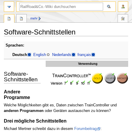
Suche
mehr
Software-Schnittstellen
Zur
Zur
Sprachen:
Navigation
Suche
Deutsch
English
Nederlands
français
springen
springen
Verwendung
Software-
Schnittstellen
Andere
Programme
Welche Möglichkeiten gibt es, Daten zwischen TrainController und
anderen Programmen
oder Geräten austauschen zu können?
Drei mögliche Schnittstellen
Michael Mertner schreibt dazu in diesem
Forumbeitrag
: