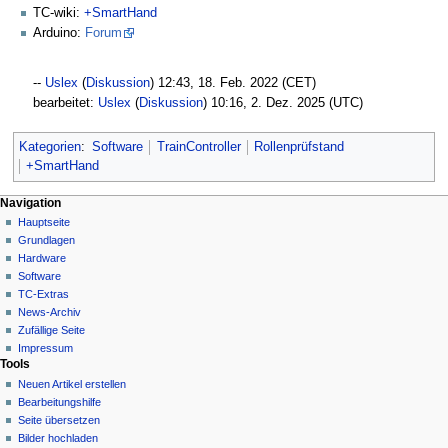
TC-wiki:
+SmartHand
Arduino:
Forum
--
Uslex
(
Diskussion
) 12:43, 18. Feb. 2022 (CET)
bearbeitet:
Uslex
(
Diskussion
) 10:16, 2. Dez. 2025 (UTC)
Kategorien
:
Software
TrainController
Rollenprüfstand
+SmartHand
N
Seitenaktionen
Meine Werkzeuge
Navigation
Seite
Hauptseite
a
Deutsch
Diskussion
Grundlagen
Anmelden
v
Lesen
Hardware
i
Quelltext
Software
g
anzeigen
TC-Extras
Versionsgeschichte
a
News-Archiv
Zufällige Seite
t
Impressum
i
Tools
o
Neuen Artikel erstellen
n
Bearbeitungshilfe
Seite übersetzen
s
Bilder hochladen
m