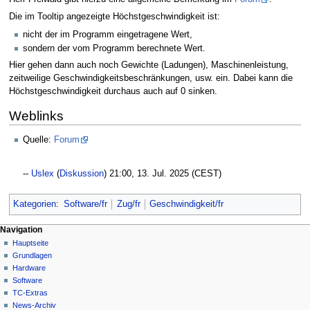
Die im Tooltip angezeigte Höchstgeschwindigkeit ist:
nicht der im Programm eingetragene Wert,
sondern der vom Programm berechnete Wert.
Hier gehen dann auch noch Gewichte (Ladungen), Maschinenleistung,
zeitweilige Geschwindigkeitsbeschränkungen, usw. ein. Dabei kann die
Höchstgeschwindigkeit durchaus auch auf 0 sinken.
Weblinks
Quelle:
Forum
--
Uslex
(
Diskussion
) 21:00, 13. Jul. 2025 (CEST)
Kategorien
:
Software/fr
Zug/fr
Geschwindigkeit/fr
N
Seitenaktionen
Meine Werkzeuge
Navigation
Seite
Hauptseite
a
Deutsch
Diskussion
Grundlagen
Anmelden
v
Lesen
Hardware
i
Quelltext
Software
g
anzeigen
TC-Extras
Versionsgeschichte
a
News-Archiv