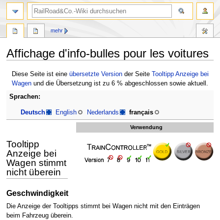
Suche
mehr
Affichage d'info-bulles pour les voitures
Zur
Zur
Diese Seite ist eine
übersetzte Version
der Seite
Tooltipp Anzeige bei
Navigation
Suche
Wagen
und die Übersetzung ist zu 6 % abgeschlossen sowie aktuell.
springen
springen
Sprachen:
Deutsch
English
Nederlands
français
Verwendung
Tooltipp
Anzeige bei
Wagen stimmt
nicht überein
Geschwindigkeit
Die Anzeige der Tooltipps stimmt bei Wagen nicht mit den Einträgen
beim Fahrzeug überein.