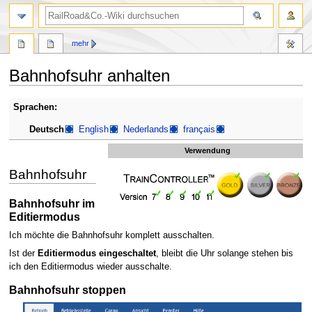
Suche
mehr
Bahnhofsuhr anhalten
Zur
Zur
Sprachen:
Navigation
Suche
Deutsch
English
Nederlands
français
springen
springen
Verwendung
Bahnhofsuhr
Bahnhofsuhr im
Editiermodus
Ich möchte die Bahnhofsuhr komplett ausschalten.
Ist der
Editiermodus eingeschaltet
, bleibt die Uhr solange stehen bis
ich den Editiermodus wieder ausschalte.
Bahnhofsuhr stoppen