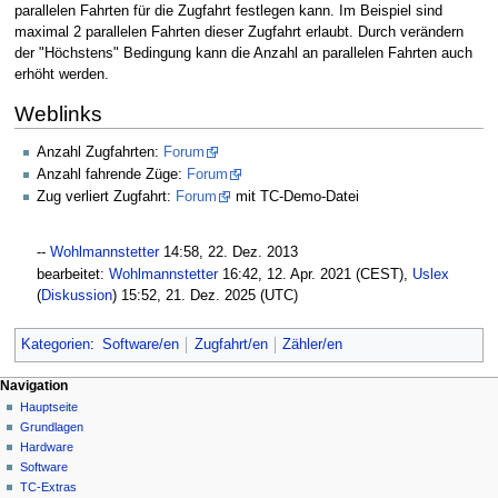
parallelen Fahrten für die Zugfahrt festlegen kann. Im Beispiel sind
maximal 2 parallelen Fahrten dieser Zugfahrt erlaubt. Durch verändern
der "Höchstens" Bedingung kann die Anzahl an parallelen Fahrten auch
erhöht werden.
Weblinks
Anzahl Zugfahrten:
Forum
Anzahl fahrende Züge:
Forum
Zug verliert Zugfahrt:
Forum
mit TC-Demo-Datei
--‎
Wohlmannstetter
14:58, 22. Dez. 2013
bearbeitet:
Wohlmannstetter
16:42, 12. Apr. 2021 (CEST),
Uslex
(
Diskussion
) 15:52, 21. Dez. 2025 (UTC)
Kategorien
:
Software/en
Zugfahrt/en
Zähler/en
N
Seitenaktionen
Meine Werkzeuge
Navigation
Seite
Hauptseite
a
Deutsch
Diskussion
Grundlagen
Anmelden
v
Lesen
Hardware
i
Quelltext
Software
g
anzeigen
TC-Extras