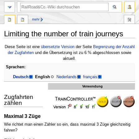
Suche
mehr
Limiting the number of train journeys
Zur
Zur
Diese Seite ist eine
übersetzte Version
der Seite
Begrenzung der Anzahl
Navigation
Suche
der Zugfahrten
und die Übersetzung ist zu 6 % abgeschlossen sowie
springen
springen
aktuell.
Sprachen:
Deutsch
English
Nederlands
français
Verwendung
Zugfahrten
zählen
Maximal 3 Züge
Wie richtet man einen Zähler so ein, dass maximal 3 Züge gleichzeitig
fahren?