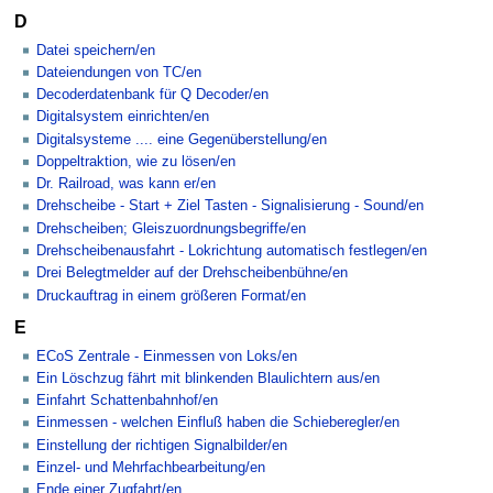
D
Datei speichern/en
Dateiendungen von TC/en
Decoderdatenbank für Q Decoder/en
Digitalsystem einrichten/en
Digitalsysteme .... eine Gegenüberstellung/en
Doppeltraktion, wie zu lösen/en
Dr. Railroad, was kann er/en
Drehscheibe - Start + Ziel Tasten - Signalisierung - Sound/en
Drehscheiben; Gleiszuordnungsbegriffe/en
Drehscheibenausfahrt - Lokrichtung automatisch festlegen/en
Drei Belegtmelder auf der Drehscheibenbühne/en
Druckauftrag in einem größeren Format/en
E
ECoS Zentrale - Einmessen von Loks/en
Ein Löschzug fährt mit blinkenden Blaulichtern aus/en
Einfahrt Schattenbahnhof/en
Einmessen - welchen Einfluß haben die Schieberegler/en
Einstellung der richtigen Signalbilder/en
Einzel- und Mehrfachbearbeitung/en
Ende einer Zugfahrt/en