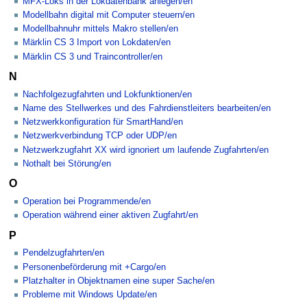
MFX-Loks in der Lokdatenbank anlegen/en
Modellbahn digital mit Computer steuern/en
Modellbahnuhr mittels Makro stellen/en
Märklin CS 3 Import von Lokdaten/en
Märklin CS 3 und Traincontroller/en
N
Nachfolgezugfahrten und Lokfunktionen/en
Name des Stellwerkes und des Fahrdienstleiters bearbeiten/en
Netzwerkkonfiguration für SmartHand/en
Netzwerkverbindung TCP oder UDP/en
Netzwerkzugfahrt XX wird ignoriert um laufende Zugfahrten/en
Nothalt bei Störung/en
O
Operation bei Programmende/en
Operation während einer aktiven Zugfahrt/en
P
Pendelzugfahrten/en
Personenbeförderung mit +Cargo/en
Platzhalter in Objektnamen eine super Sache/en
Probleme mit Windows Update/en