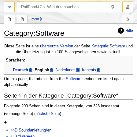
Suche
mehr
Hilfe
Category:Software
Zur
Zur
Diese Seite ist eine
übersetzte Version
der Seite
Kategorie:Software
und
Navigation
Suche
die Übersetzung ist zu 100 % abgeschlossen sowie aktuell.
springen
springen
Sprachen:
Deutsch
English
Nederlands
français
On this page, the articles from the
Software
section are listed again
alphabetically.
Seiten in der Kategorie „Category:Software“
Folgende 200 Seiten sind in dieser Kategorie, von 323 insgesamt.
(vorherige Seite) (
nächste Seite
)
+
+4D Soundanleitung/en
+Hardware/en