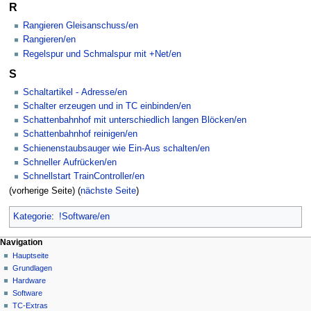
R
Rangieren Gleisanschuss/en
Rangieren/en
Regelspur und Schmalspur mit +Net/en
S
Schaltartikel - Adresse/en
Schalter erzeugen und in TC einbinden/en
Schattenbahnhof mit unterschiedlich langen Blöcken/en
Schattenbahnhof reinigen/en
Schienenstaubsauger wie Ein-Aus schalten/en
Schneller Aufrücken/en
Schnellstart TrainController/en
(vorherige Seite) (
nächste Seite
)
Kategorie
:
!Software/en
N
Seitenaktionen
Meine Werkzeuge
Navigation
Kategorie
Hauptseite
a
Deutsch
Diskussion
Grundlagen
Anmelden
v
Lesen
Hardware
i
Quelltext
Software
g
anzeigen
TC-Extras