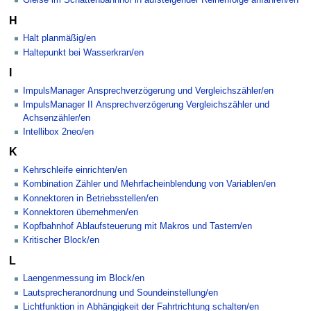
Gleise im Schattenbahnhof in aufsteigender Reihenfolge anfahren/en
H
Halt planmäßig/en
Haltepunkt bei Wasserkran/en
I
ImpulsManager Ansprechverzögerung und Vergleichszähler/en
ImpulsManager II Ansprechverzögerung Vergleichszähler und
Achsenzähler/en
Intellibox 2neo/en
K
Kehrschleife einrichten/en
Kombination Zähler und Mehrfacheinblendung von Variablen/en
Konnektoren in Betriebsstellen/en
Konnektoren übernehmen/en
Kopfbahnhof Ablaufsteuerung mit Makros und Tastern/en
Kritischer Block/en
L
Laengenmessung im Block/en
Lautsprecheranordnung und Soundeinstellung/en
Lichtfunktion in Abhängigkeit der Fahrtrichtung schalten/en