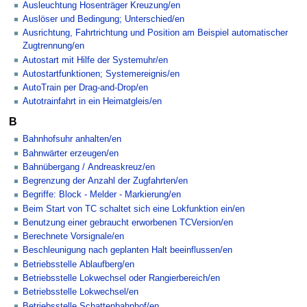
Ausleuchtung Hosenträger Kreuzung/en
Auslöser und Bedingung; Unterschied/en
Ausrichtung, Fahrtrichtung und Position am Beispiel automatischer
Zugtrennung/en
Autostart mit Hilfe der Systemuhr/en
Autostartfunktionen; Systemereignis/en
AutoTrain per Drag-and-Drop/en
Autotrainfahrt in ein Heimatgleis/en
B
Bahnhofsuhr anhalten/en
Bahnwärter erzeugen/en
Bahnübergang / Andreaskreuz/en
Begrenzung der Anzahl der Zugfahrten/en
Begriffe: Block - Melder - Markierung/en
Beim Start von TC schaltet sich eine Lokfunktion ein/en
Benutzung einer gebraucht erworbenen TCVersion/en
Berechnete Vorsignale/en
Beschleunigung nach geplanten Halt beeinflussen/en
Betriebsstelle Ablaufberg/en
Betriebsstelle Lokwechsel oder Rangierbereich/en
Betriebsstelle Lokwechsel/en
Betriebsstelle Schattenbahnhof/en