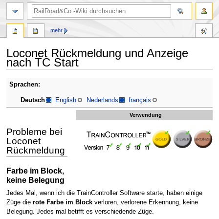
Suche
mehr
Loconet Rückmeldung und Anzeige
nach TC Start
Zur
Zur
Sprachen:
Navigation
Suche
Deutsch
English
Nederlands
français
springen
springen
Verwendung
Probleme bei
Loconet
Rückmeldung
Farbe im Block,
keine Belegung
Jedes Mal, wenn ich die TrainController Software starte, haben einige
Züge die
rote Farbe im Block
verloren, verlorene Erkennung, keine
Belegung. Jedes mal betifft es verschiedende Züge.