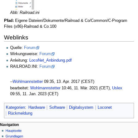
Abb: Railroad.ini
Pfad:
Eigene Dateien/Dokumente/Railroad & Co/Common/C-Program
Files (x86)-Railroad & Co.100
Weblinks
Quelle:
Forum
Wirkungsweise:
Forum
Anleitung:
LocoNet_Anbindung.pdf
RAILROAD.INI:
Forum
--
Wohlmannstetter
09:35, 13. Apr. 2017 (CEST)
bearbeitet:
Wohlmannstetter
10:46, 11. Mär. 2021 (CET),
Uslex
09:55, 11. Jan. 2023 (CET)
Kategorien
:
Hardware
Software
Digitalsystem
Loconet
Rückmeldung
N
Seitenaktionen
Meine Werkzeuge
Navigation
Seite
Hauptseite
a
Deutsch
Diskussion
Grundlagen
Anmelden