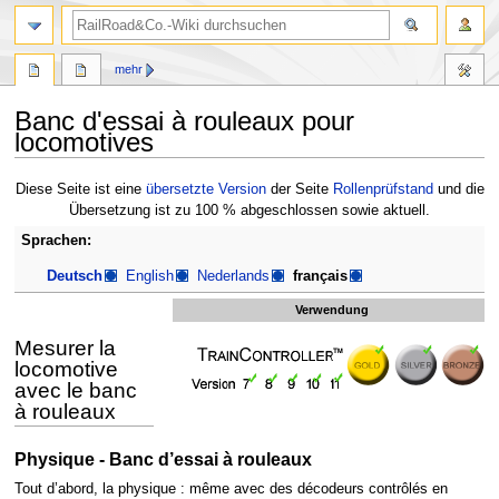
Suche
mehr
Banc d'essai à rouleaux pour
locomotives
Zur
Zur
Diese Seite ist eine
übersetzte Version
der Seite
Rollenprüfstand
und die
Navigation
Suche
Übersetzung ist zu 100 % abgeschlossen sowie aktuell.
springen
springen
Sprachen:
Deutsch
English
Nederlands
français
Verwendung
Mesurer la
locomotive
avec le banc
à rouleaux
Physique - Banc d’essai à rouleaux
Tout d’abord, la physique : même avec des décodeurs contrôlés en