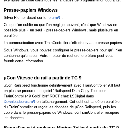
exemples de code dans tous les langages de programmation courants.
Presse-papiers Windows
Silvio Richter décrit sur le
forum
:
Ce que l'on oublie ou que l'on néglige souvent, c'est que Windows ne
possède plus « un seul » presse-papiers Windows, mais plusieurs en
parallèle.
La communication avec TrainController s'effectue via ce presse-papiers.
Sous Windows, vous pouvez configurer le presse-papiers pour qu'il n'en
contienne qu'un seul. Votre moteur de recherche préféré peut vous
fournir cette information.
μCon Vitesse du rail à partir de TC 9
μCon Railspeed fonctionne définitivement avec TrainController 9.Il faut
en plus se procurer le logiciel "Railspeed Data Copy Tool pour
TrainController 9 Gold" bref RDCT chez LSDigital dans
Downloadbereich
en téléchargement. Cet outil est lancé en parallèle
du TrainController et reçoit les données de μCon Railspeed, puis les
copie dans le presse-papiers de Windows, où TrainController récupère
les données.
Banc d’essai à rouleaux Marion Zeller à partir de TC 9