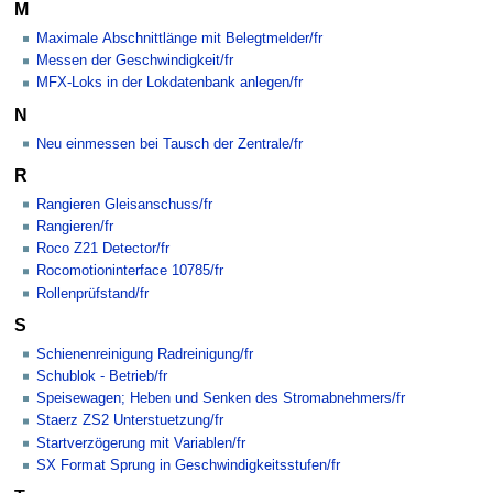
M
Maximale Abschnittlänge mit Belegtmelder/fr
Messen der Geschwindigkeit/fr
MFX-Loks in der Lokdatenbank anlegen/fr
N
Neu einmessen bei Tausch der Zentrale/fr
R
Rangieren Gleisanschuss/fr
Rangieren/fr
Roco Z21 Detector/fr
Rocomotioninterface 10785/fr
Rollenprüfstand/fr
S
Schienenreinigung Radreinigung/fr
Schublok - Betrieb/fr
Speisewagen; Heben und Senken des Stromabnehmers/fr
Staerz ZS2 Unterstuetzung/fr
Startverzögerung mit Variablen/fr
SX Format Sprung in Geschwindigkeitsstufen/fr