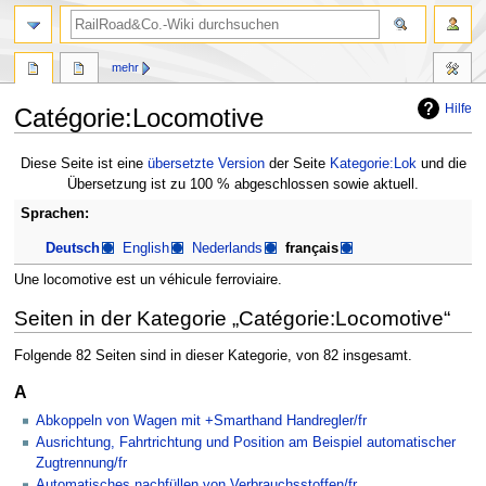
Suche
mehr
Hilfe
Catégorie:Locomotive
Zur
Zur
Diese Seite ist eine
übersetzte Version
der Seite
Kategorie:Lok
und die
Navigation
Suche
Übersetzung ist zu 100 % abgeschlossen sowie aktuell.
springen
springen
Sprachen:
Deutsch
English
Nederlands
français
Une locomotive est un véhicule ferroviaire.
Seiten in der Kategorie „Catégorie:Locomotive“
Folgende 82 Seiten sind in dieser Kategorie, von 82 insgesamt.
A
Abkoppeln von Wagen mit +Smarthand Handregler/fr
Ausrichtung, Fahrtrichtung und Position am Beispiel automatischer
Zugtrennung/fr
Automatisches nachfüllen von Verbrauchsstoffen/fr