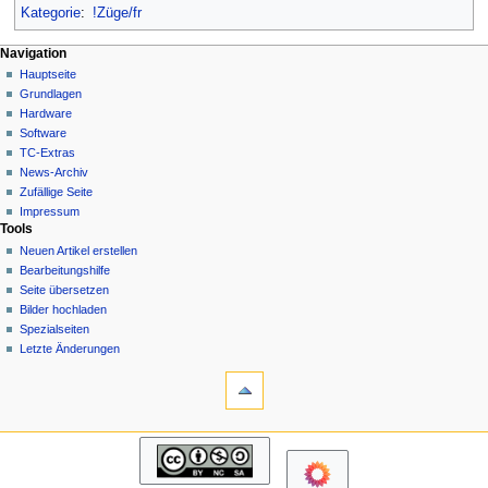
Kategorie
:
!Züge/fr
N
Seitenaktionen
Meine Werkzeuge
Navigation
Kategorie
Hauptseite
a
Deutsch
Diskussion
Grundlagen
Anmelden
v
Lesen
Hardware
i
Quelltext
Software
g
anzeigen
TC-Extras
Versionsgeschichte
a
News-Archiv
Zufällige Seite
t
Impressum
i
Tools
o
Neuen Artikel erstellen
n
Bearbeitungshilfe
Seite übersetzen
s
Bilder hochladen
m
Spezialseiten
e
Letzte Änderungen
n
Werkzeuge
Links
ü
auf
diese
Navigation
Seite
Hauptseite
Änderungen
Grundlagen
an