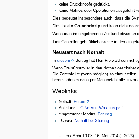
keine Druckknöpfe gedrückt,
keine Makros oder Operationen ausgeführt 
Dies bedeutet insbesondere auch, dass die Syst
Dies ist
ein Grundprinzip
und kann nicht geänd
Wenn man im eingefrorenen Zustand etwas an der
TrainController geht üblicherweise in den einge
Neustart nach Nothalt
In
diesem
Beitrag hat Herr Freiwald den richti
Wenn TrainController in den Nothalt geschaltet 
Die Zentrale ist (wenn möglich) so einzustellen
heraus können dann per Menübefehl alle zuvor ak
Weblinks
Nothalt:
Forum
Anleitung:
TC-NotAus-Was_tun.pdf
"
eingefrorener Modus:
Forum
TC-wiki:
Nothalt bei Störung
--‎ Jens Mohr 19:03, 16. Mai 2014 († 2023)