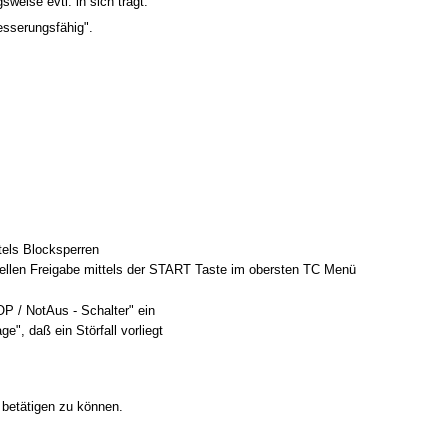
eise evtl. in sich trägt.
esserungsfähig".
ttels Blocksperren
erellen Freigabe mittels der START Taste im obersten TC Menü
P / NotAus - Schalter" ein
", daß ein Störfall vorliegt
n betätigen zu können.