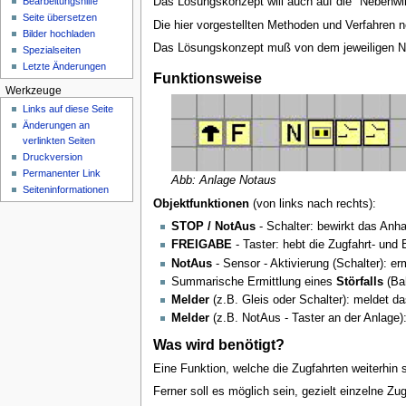
Bearbeitungshilfe
Das Lösungskonzept will auch auf die "Nebenwir
n
Seite übersetzen
ü
Die hier vorgestellten Methoden und Verfahren n
Bilder hochladen
Das Lösungskonzept muß von dem jeweiligen Nut
Spezialseiten
Letzte Änderungen
Funktionsweise
Werkzeuge
Links auf diese Seite
Änderungen an
verlinkten Seiten
Druckversion
Permanenter Link
Abb: Anlage Notaus
Seiten­­informationen
Objektfunktionen
(von links nach rechts):
STOP / NotAus
- Schalter: bewirkt das Anha
FREIGABE
- Taster: hebt die Zugfahrt- und
NotAus
- Sensor - Aktivierung (Schalter): er
Summarische Ermittlung eines
Störfalls
(Bah
Melder
(z.B. Gleis oder Schalter): meldet da
Melder
(z.B. NotAus - Taster an der Anlage)
Was wird benötigt?
Eine Funktion, welche die Zugfahrten weiterhin s
Ferner soll es möglich sein, gezielt einzelne Z