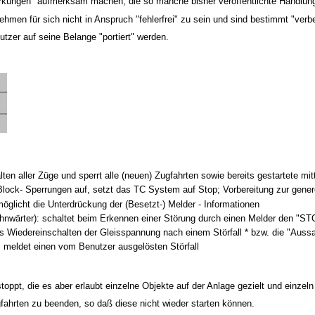
kungen" aufmerksam machen, die so manche bisher veröffentlichte Handlungsw
ehmen für sich nicht in Anspruch "fehlerfrei" zu sein und sind bestimmt "verb
zer auf seine Belange "portiert" werden.
lten aller Züge und sperrt alle (neuen) Zugfahrten sowie bereits gestartete mi
 Block- Sperrungen auf, setzt das TC System auf Stop; Vorbereitung zur gen
möglicht die Unterdrückung der (Besetzt-) Melder - Informationen
nwärter): schaltet beim Erkennen einer Störung durch einen Melder den "STO
s Wiedereinschalten der Gleisspannung nach einem Störfall * bzw. die "Aussage
: meldet einen vom Benutzer ausgelösten Störfall
toppt, die es aber erlaubt einzelne Objekte auf der Anlage gezielt und einzel
ugfahrten zu beenden, so daß diese nicht wieder starten können.