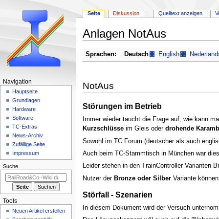
Seite
Diskussion
Quelltext anzeigen
V
Anlagen NotAus
Zur
Zur
Sprachen:
Deutsch
English
Nederland
Navigation
Suche
springen
springen
N
Navigation
NotAus
a
Hauptseite
Grundlagen
v
Störungen im Betrieb
Hardware
i
Software
Immer wieder taucht die Frage auf, wie kann m
g
TC-Extras
Kurzschlüsse
im Gleis oder
drohende Karamb
a
News-Archiv
Sowohl im TC Forum (deutscher als auch englisc
Zufällige Seite
t
Auch beim TC-Stammtisch in München war dies 
Impressum
i
Leider stehen in den TrainController Varianten B
Suche
o
n
Nutzer der
Bronze oder Silber
Variante können 
s
Störfall - Szenarien
m
Tools
In diesem Dokument wird der Versuch unternomm
e
Neuen Artikel erstellen