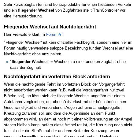
Sehr kurze Zugfahrten sind kontraproduktiv für einen fließenden Verkehr
und ein
fliegender Wechsel
von Zugfahrten stellt TrainController vor
eine Herausforderung.
Fliegender Wechsel auf Nachfolgerfahrt
Herr Freiwald erklärt im
Forum
:
"Fliegender Wechsel" ist kein offizieller Fachbegriff, sondern eine hier im
Forum häufig verwendete saloppe Bezeichnung für den Wechsel auf eine
Nachfolgerfahrt ohne anzuhalten.
"
fliegender Wechsel
" = Wechsel zu einer anderen Zugfahrt ohne
dass der Zug hält
Nachfolgerfahrt im vorletzten Block anfordern
Wenn die nachfolgende Fahrt im vorletzten Block der Vorgängerfahrt
nicht angefordert werden kann (z.B. weil die Vorgängerfahrt nur zwei
Blöcke hat), so lässt sich der fliegende Wechsel ungefähr mit einem
Autofahrer vergleichen, der ohne Zeitverlust mit der höchstmöglichen
Geschwindigkeit und verbundenen Augen auf eine ampelgeregelte
Kreuzung zufahren soll und dem die Augenbinde an dem Punkt
abgenommen wird, an dem er noch mit einer Vollbremsung an der Ampel
stehen bleiben kann, sofern diese Ampel rot ist, die Kreuzung noch nicht
frei ist oder die Straße auf der anderen Seite der Kreuzung, wo er
eigentlich hinwollte, wegen Baustelle gesperrt und mit Umleitung