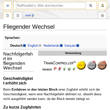
Suche
mehr
Fliegender Wechsel
Zur
Zur
Sprachen:
Navigation
Suche
Deutsch
English
Nederlands
français
springen
springen
Nachfolgerfah
Verwendung
rt im
fliegenden
Wechsel
Geschwindigkei
t erhöht sich
Beim
Einfahren in den letzten Block
einer Zugfahrt erhöht sich die
Geschwindigkeit, wenn eine Nachfolgefahrt definiert ist, obwohl diese
nicht ausgeführt werden kann, da der Block bereits belegt ist.
Zu kurze Zugfahrten