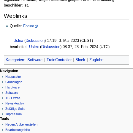
beschildert ist.
Weblinks
Quelle:
Forum
--
Uslex
(
Diskussion
) 17:19, 3. Mai 2023 (CEST)
bearbeitet:
Uslex
(
Diskussion
) 08:37, 23. Feb. 2024 (UTC)
Kategorien
:
Software
TrainController
Block
Zugfahrt
N
Seitenaktionen
Meine Werkzeuge
Navigation
Seite
Hauptseite
a
Deutsch
Diskussion
Grundlagen
Anmelden
v
Lesen
Hardware
i
Quelltext
Software
g
anzeigen
TC-Extras
Versionsgeschichte
a
News-Archiv
Zufällige Seite
t
Impressum
i
Tools
o
Neuen Artikel erstellen
n
Bearbeitungshilfe