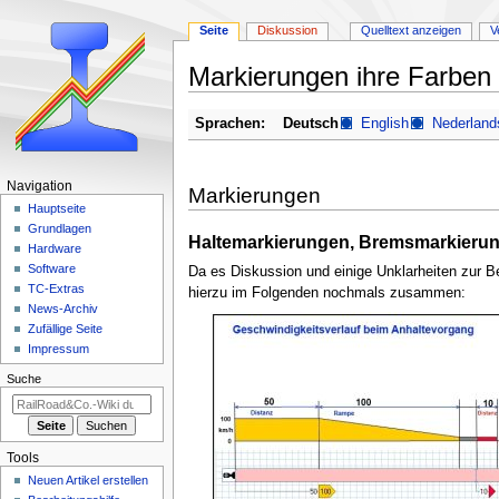
Seite
Diskussion
Quelltext anzeigen
V
Markierungen ihre Farben
Zur
Zur
Sprachen:
Deutsch
English
Nederland
Navigation
Suche
springen
springen
N
Navigation
Markierungen
a
Hauptseite
Grundlagen
v
Haltemarkierungen, Bremsmarkierun
Hardware
i
Software
Da es Diskussion und einige Unklarheiten zur Be
g
TC-Extras
hierzu im Folgenden nochmals zusammen:
a
News-Archiv
Zufällige Seite
t
Impressum
i
Suche
o
n
s
m
Tools
e
Neuen Artikel erstellen