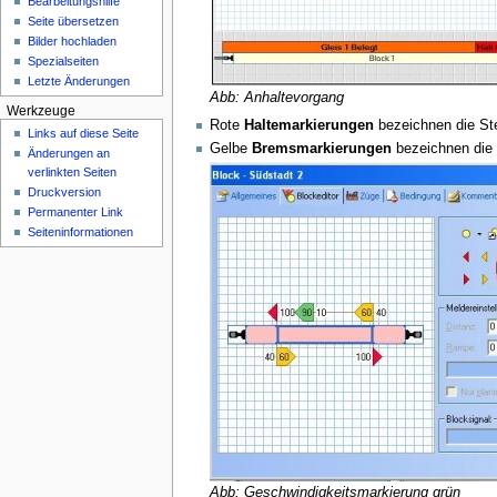
Bearbeitungshilfe
n
Seite übersetzen
ü
Bilder hochladen
Spezialseiten
Letzte Änderungen
Abb: Anhaltevorgang
Werkzeuge
Rote
Haltemarkierungen
bezeichnen die Ste
Links auf diese Seite
Gelbe
Bremsmarkierungen
bezeichnen die 
Änderungen an
verlinkten Seiten
Druckversion
Permanenter Link
Seiten­­informationen
Abb: Geschwindigkeitsmarkierung grün